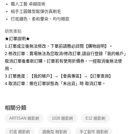
３．收到繳費通知簡訊後14天內，點擊此簡訊中的連結，可透過四大超商／
職人工藝 卓越技術
ATM／網路銀行／等多元方式進行付款，方視為交易完成。
7-11取貨付款
純手工圓錐型鬆彈仿真刷毛
※ 請注意：結帳手續完成當下不需立刻繳費，但若您需要取消訂單，請聯絡
每筆NT$80，滿NT$599(含以上)免運費
購買商品的店家。未經商家同意取消之訂單仍視為有效，需透過AFTEE先享
打底鋪色、柔和暈染、均勻眼妝
後付繳納相關費用。
付款後7-11取貨
※ 交易是否成功請以「AFTEE先享後付 」之結帳頁面顯示為準，若有關於
銷售重點
是否繳費成功／繳費後需取消欲退款等相關疑問，請聯繫「AFTEE先享後付
每筆NT$80，滿NT$599(含以上)免運費
★訂單說明★
客戶支援中心」
https://netprotections.freshdesk.com/support/home
1.訂單成立後無法修改，下單前請務必詳閱【購物說明】。
宅配
【注意事項】
2.修改訂單：賣場無法為您取消/修改訂單,請自行登錄「我的帳戶」
１．透過由恩沛科技股份有限公司提供之「AFTEE先享後付」服務完成之交
每筆NT$90，滿NT$599(含以上)免運費
易，需依本服務之必要範圍內提供個人資料，並將交易相關給付款項請求債
取消訂單後重新訂購。訂單若有使用折價券，一經取消後無法使
權轉讓予恩沛科技股份有限公司。
國家/地區配送（宇迅）
查看運費
用。
２．關於個人資料處理事宜，請瀏覽以下網址：
3.訂單進度：【我的帳戶】→【會員專區】→【訂單查詢】
https://aftee.tw/terms/#terms3
３．未成年的使用者請事先徵得法定代理人或監護人之同意方可使用
4.取消訂單：需在訂單狀態為「未出貨」時 取消訂單。
「AFTEE先享後付」，若未經同意申辦者引起之損失，本公司不負相關責
任。
４．使用「AFTEE先享後付」時，將依據個別帳號之用戶狀況，依本公司即
時審查核予不同之上限額度；若仍有額度不足之情形，本公司將視審查結果
相關分類
請求用戶進行身份認證。
５．嚴禁一人註冊多個帳號或使用他人資訊註冊。若發現惡意使用之情形，
ARTISAN 眼影刷
1028 眼影刷
E12 眼影刷
恩沛科技股份有限公司將有權停止該用戶之使用額度並採取法律行動。
打底 眼影刷
圓錐型 眼影刷
手工製作 眼影刷