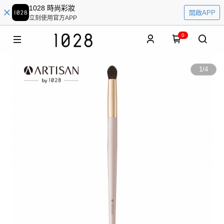
1028 時尚彩妝
開啟APP
立刻使用官方APP
0
1
/
4