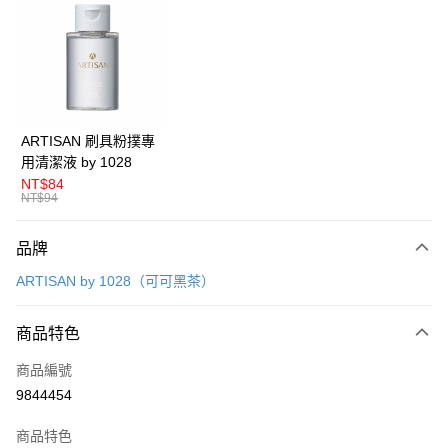
LINE Pay
Apple Pay
悠遊付
Google Pay
ARTISAN 刷具粉撲專
用清潔液 by 1028
全盈+PAY
NT$84
NT$94
AFTEE先享後付
相關說明
品牌
【關於「AFTEE先享後付」】
ATM付款
AFTEE先享後付是「在收到商品之後才付款」的支付方式。 讓您購物簡單
ARTISAN by 1028（可可黑茶）
便利好安心！
１．簡單：不需註冊會員、不需綁卡、不需儲值。
運送方式
２．便利：只要手機號碼，簡訊認證，即可結帳。
商品特色
３．安心：先確認商品／服務後，再付款。
全家取貨付款
商品編號
每筆NT$80，滿NT$599(含以上)免運費
【「AFTEE先享後付」結帳流程】
9844454
１．於結帳方式選擇「AFTEE先享後付」後，將跳轉至「AFTEE先享後付」
付款後全家取貨
結帳頁面，進行簡訊認證並確認金額後，即可完成結帳。
２．訂單成立數日內，您將收到繳費通知簡訊。
商品特色
每筆NT$80，滿NT$599(含以上)免運費