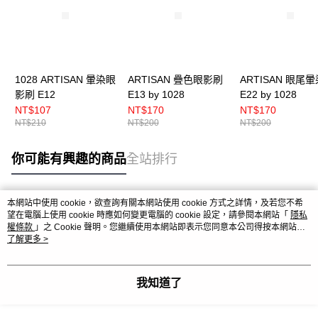
1028 ARTISAN 暈染眼
ARTISAN 疊色眼影刷
ARTISAN 眼尾
影刷 E12
E13 by 1028
E22 by 1028
NT$107
NT$170
NT$170
NT$210
NT$200
NT$200
你可能有興趣的商品
全站排行
本網站中使用 cookie，欲查詢有關本網站使用 cookie 方式之詳情，及若您不希
熱門標籤
望在電腦上使用 cookie 時應如何變更電腦的 cookie 設定，請參閱本網站「
隱私
權條款
」之 Cookie 聲明。您繼續使用本網站即表示您同意本公司得按本網站使
用條款之 Cookie 聲明使用 cookie。
了解更多 >
我知道了