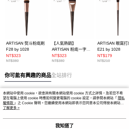
ARTISAN 熨斗粉底刷
【人氣熱銷】
ARTISAN 眼窩
F28 by 1028
ARTISAN 粉底一字刷
E21 by 1028
F20 by 1028
NT$323
NT$323
NT$179
NT$380
NT$380
NT$210
你可能有興趣的商品
全站排行
本網站中使用 cookie，欲查詢有關本網站使用 cookie 方式之詳情，及若您不希
熱門標籤
望在電腦上使用 cookie 時應如何變更電腦的 cookie 設定，請參閱本網站「
隱私
權條款
」之 Cookie 聲明。您繼續使用本網站即表示您同意本公司得按本網站使
用條款之 Cookie 聲明使用 cookie。
了解更多 >
我知道了