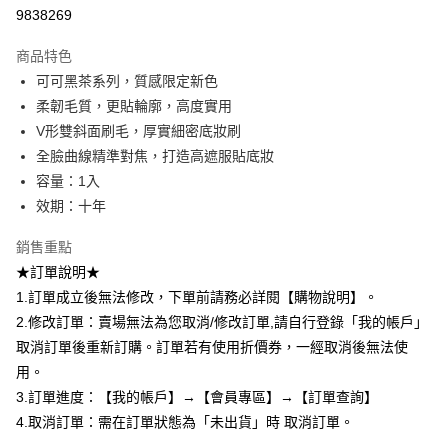
9838269
１．於結帳方式選擇「AFTEE先享後付」後，將跳轉至「AFTEE先享後付」
付款後全家取貨
結帳頁面，進行簡訊認證並確認金額後，即可完成結帳。
２．訂單成立數日內，您將收到繳費通知簡訊。
商品特色
每筆NT$80，滿NT$599(含以上)免運費
３．收到繳費通知簡訊後14天內，點擊此簡訊中的連結，可透過四大超商／
可可黑茶系列，質感限定新色
ATM／網路銀行／等多元方式進行付款，方視為交易完成。
7-11取貨付款
柔韌毛質，更貼輪廓，高度實用
※ 請注意：結帳手續完成當下不需立刻繳費，但若您需要取消訂單，請聯絡
每筆NT$80，滿NT$599(含以上)免運費
購買商品的店家。未經商家同意取消之訂單仍視為有效，需透過AFTEE先享
V形雙斜面刷毛，厚實細密底妝刷
後付繳納相關費用。
全臉曲線精準對焦，打造高遮服貼底妝
付款後7-11取貨
※ 交易是否成功請以「AFTEE先享後付 」之結帳頁面顯示為準，若有關於
是否繳費成功／繳費後需取消欲退款等相關疑問，請聯繫「AFTEE先享後付
容量：1入
每筆NT$80，滿NT$599(含以上)免運費
客戶支援中心」
https://netprotections.freshdesk.com/support/home
效期：十年
宅配
【注意事項】
銷售重點
１．透過由恩沛科技股份有限公司提供之「AFTEE先享後付」服務完成之交
每筆NT$90，滿NT$599(含以上)免運費
易，需依本服務之必要範圍內提供個人資料，並將交易相關給付款項請求債
★訂單說明★
權轉讓予恩沛科技股份有限公司。
國家/地區配送（宇迅）
查看運費
1.訂單成立後無法修改，下單前請務必詳閱【購物說明】。
２．關於個人資料處理事宜，請瀏覽以下網址：
2.修改訂單：賣場無法為您取消/修改訂單,請自行登錄「我的帳戶」
https://aftee.tw/terms/#terms3
３．未成年的使用者請事先徵得法定代理人或監護人之同意方可使用
取消訂單後重新訂購。訂單若有使用折價券，一經取消後無法使
「AFTEE先享後付」，若未經同意申辦者引起之損失，本公司不負相關責
用。
任。
４．使用「AFTEE先享後付」時，將依據個別帳號之用戶狀況，依本公司即
3.訂單進度：【我的帳戶】→【會員專區】→【訂單查詢】
時審查核予不同之上限額度；若仍有額度不足之情形，本公司將視審查結果
4.取消訂單：需在訂單狀態為「未出貨」時 取消訂單。
請求用戶進行身份認證。