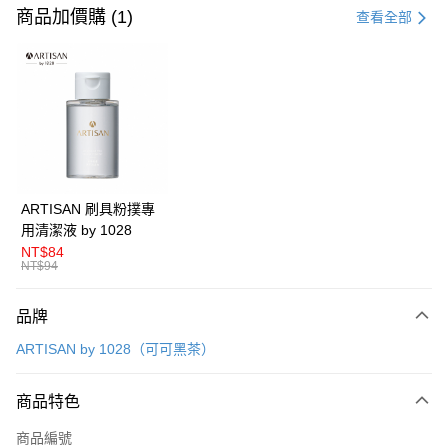
信用卡一次付款
商品加價購 (1)
查看全部
超商取貨付款
LINE Pay
Apple Pay
悠遊付
Google Pay
ARTISAN 刷具粉撲專
用清潔液 by 1028
全盈+PAY
NT$84
NT$94
AFTEE先享後付
相關說明
品牌
【關於「AFTEE先享後付」】
ATM付款
AFTEE先享後付是「在收到商品之後才付款」的支付方式。 讓您購物簡單
ARTISAN by 1028（可可黑茶）
便利好安心！
１．簡單：不需註冊會員、不需綁卡、不需儲值。
運送方式
２．便利：只要手機號碼，簡訊認證，即可結帳。
商品特色
３．安心：先確認商品／服務後，再付款。
全家取貨付款
商品編號
每筆NT$80，滿NT$599(含以上)免運費
【「AFTEE先享後付」結帳流程】