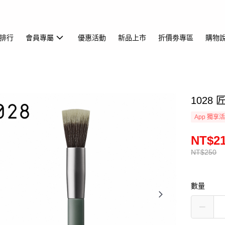
排行
會員專屬
優惠活動
新品上市
折價劵專區
購物
1028
App 獨享
NT$2
NT$250
數量