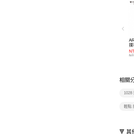
A
撲
10
N
NT
相關
102
輕點
🔻 