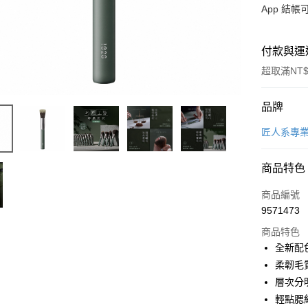
App 結
付款與運
超取滿NT$
付款方式
品牌
信用卡一
匠人系專
超商取貨
商品特色
LINE Pay
商品編號
Apple Pay
9571473
商品特色
悠遊付
全新配
Google Pa
柔韌毛
層次分
全盈+PAY
輕點腮