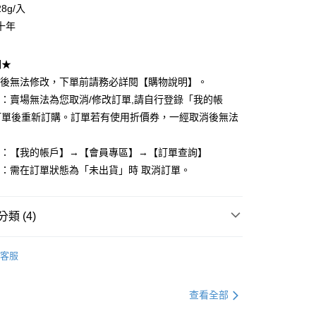
享後付
8g/入
十年
FTEE先享後付」】
先享後付是「在收到商品之後才付款」的支付方式。 讓您購物簡單
心！
明★
：不需註冊會員、不需綁卡、不需儲值。
立後無法修改，下單前請務必詳閱【購物說明】。
：只要手機號碼，簡訊認證，即可結帳。
：先確認商品／服務後，再付款。
單：賣場無法為您取消/修改訂單,請自行登錄「我的帳
付款
訂單後重新訂購。訂單若有使用折價券，一經取消後無法
EE先享後付」結帳流程】
0，滿NT$599(含以上)免運費
方式選擇「AFTEE先享後付」後，將跳轉至「AFTEE先享後
頁面，進行簡訊認證並確認金額後，即可完成結帳。
度：【我的帳戶】→【會員專區】→【訂單查詢】
家取貨
成立數日內，您將收到繳費通知簡訊。
單：需在訂單狀態為「未出貨」時 取消訂單。
費通知簡訊後14天內，點擊此簡訊中的連結，可透過四大超商
0，滿NT$599(含以上)免運費
網路銀行／等多元方式進行付款，方視為交易完成。
：結帳手續完成當下不需立刻繳費，但若您需要取消訂單，請聯
付款
的店家。未經商家同意取消之訂單仍視為有效，需透過AFTEE
類 (4)
繳納相關費用。
0，滿NT$599(含以上)免運費
否成功請以「AFTEE先享後付 」之結帳頁面顯示為準，若有關於
迷你刷具
功／繳費後需取消欲退款等相關疑問，請聯繫「AFTEE先享後
1取貨
客服
援中心」
https://netprotections.freshdesk.com/support/home
0，滿NT$599(含以上)免運費
項】
具
🔹 匠人系迷你刷具
查看全部
恩沛科技股份有限公司提供之「AFTEE先享後付」服務完成之
依本服務之必要範圍內提供個人資料，並將交易相關給付款項請
具
－打亮／腮紅刷
0，滿NT$599(含以上)免運費