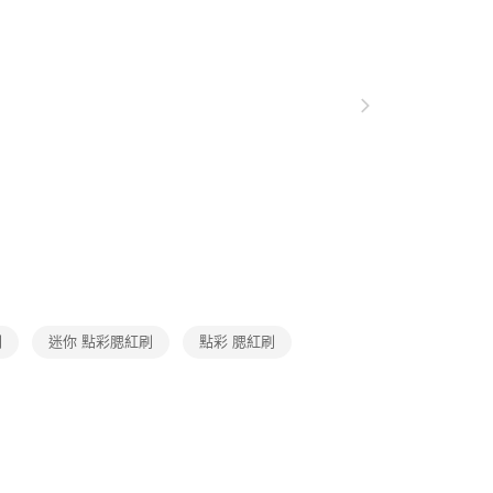
讓予恩沛科技股份有限公司。
個人資料處理事宜，請瀏覽以下網址：
配送（宇迅）
查看運費
ee.tw/terms/#terms3
年的使用者請事先徵得法定代理人或監護人之同意方可使用
E先享後付」，若未經同意申辦者引起之損失，本公司不負相關責
AFTEE先享後付」時，將依據個別帳號之用戶狀況，依本公司
核予不同之上限額度；若仍有額度不足之情形，本公司將視審查
用戶進行身份認證。
一人註冊多個帳號或使用他人資訊註冊。若發現惡意使用之情
科技股份有限公司將有權停止該用戶之使用額度並採取法律行
刷
迷你 點彩腮紅刷
點彩 腮紅刷