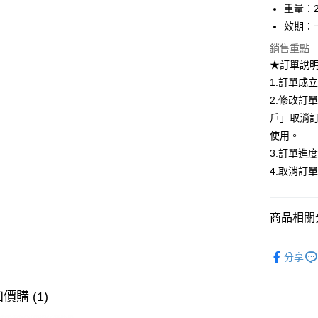
AFTEE先
重量：2
相關說明
效期：
【關於「A
ATM付款
AFTEE
銷售重點
便利好安
★訂單說
１．簡單
1.訂單成
２．便利
運送方式
３．安心
2.修改訂
全家取貨
戶」取消
【「AFT
每筆NT$8
１．於結帳
使用。
付」結帳
3.訂單進
付款後全
２．訂單
4.取消訂
３．收到繳
每筆NT$8
／ATM／
※ 請注意
7-11取貨
絡購買商品
商品相關分
先享後付
每筆NT$8
※ 交易是
★ 匠人系
是否繳費成
付款後7-1
分享
付客戶支
全站商品
每筆NT$8
【注意事
🎀 美妝工
價購 (1)
宅配
１．透過由
交易，需
🎀 美妝工
每筆NT$9