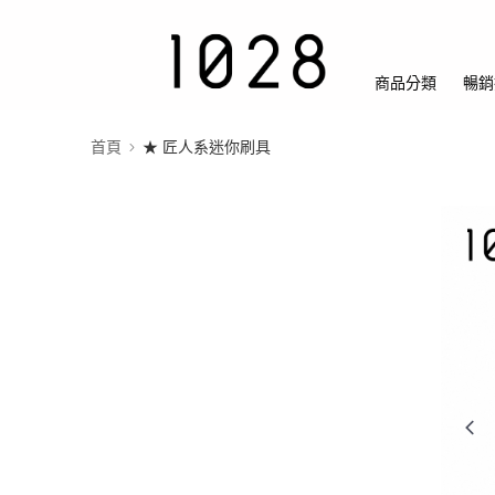
商品分類
暢銷
首頁
★ 匠人系迷你刷具