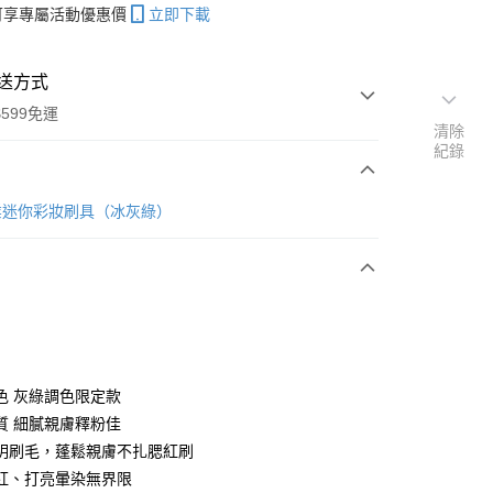
帳可享專屬活動優惠價
立即下載
送方式
599免運
清除
紀錄
次付款
業迷你彩妝刷具（冰灰綠）
付款
色 灰綠調色限定款
y
質 細膩親膚釋粉佳
明刷毛，蓬鬆親膚不扎腮紅刷
紅、打亮暈染無界限