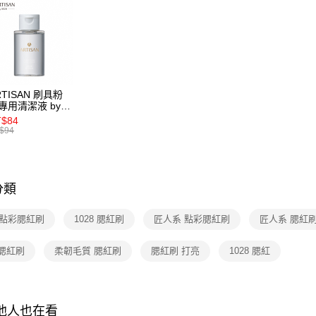
求債權轉
２．關於
國家/地區
https://aft
３．未成
「AFTE
任。
４．使用「
RTISAN 刷具粉
即時審查
專用清潔液 by
結果請求
28
T$84
５．嚴禁
$94
形，恩沛
動。
分類
8 點彩腮紅刷
1028 腮紅刷
匠人系 點彩腮紅刷
匠人系 腮紅
 腮紅刷
柔韌毛質 腮紅刷
腮紅刷 打亮
1028 腮紅
其他人也在看