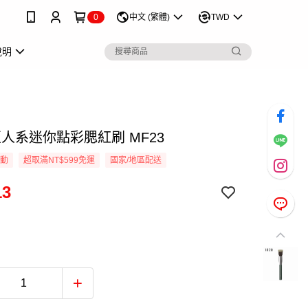
0
中文 (繁體)
TWD
說明
 匠人系迷你點彩腮紅刷 MF23
活動
超取滿NT$599免運
國家/地區配送
13