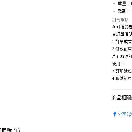
AFTEE先
重量：1
相關說明
效期：
【關於「A
ATM付款
AFTEE
銷售重點
便利好安
🔺可接受
１．簡單
★訂單說
２．便利
運送方式
３．安心
1.訂單成
全家取貨
2.修改訂
【「AFT
每筆NT$8
１．於結帳
戶」取消
付」結帳
使用。
付款後全
２．訂單
3.訂單進
３．收到繳
每筆NT$8
／ATM／
4.取消訂
※ 請注意
7-11取貨
絡購買商品
先享後付
每筆NT$8
商品相關分
※ 交易是
是否繳費成
付款後7-1
★ 匠人系
付客戶支
每筆NT$8
分享
人氣商品
【注意事
宅配
１．透過由
全站商品
價購 (1)
交易，需
每筆NT$9