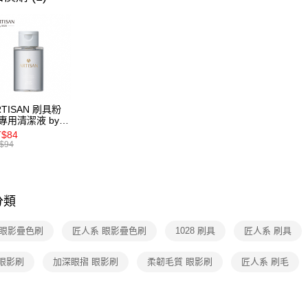
求債權轉
🎀 美妝工
２．關於
國家/地區
https://aft
🎀 美妝工
３．未成
「AFTE
任。
４．使用「
即時審查
結果請求
RTISAN 刷具粉
５．嚴禁
專用清潔液 by
28
形，恩沛
T$84
動。
$94
分類
8 眼影疊色刷
匠人系 眼影疊色刷
1028 刷具
匠人系 刷具
 眼影刷
加深眼摺 眼影刷
柔韌毛質 眼影刷
匠人系 刷毛