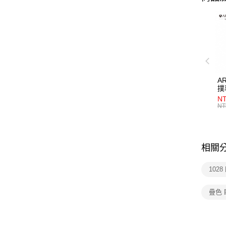
A
撲
10
N
NT
相關
102
疊色