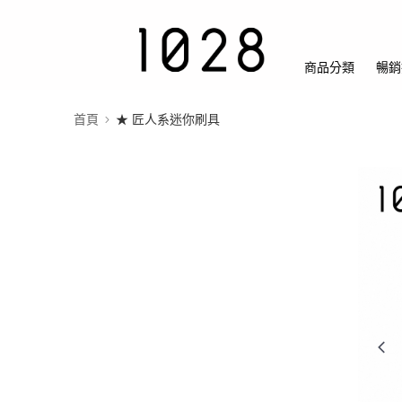
商品分類
暢銷
首頁
★ 匠人系迷你刷具