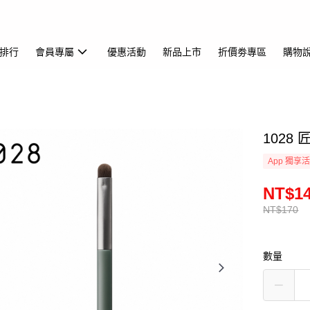
排行
會員專屬
優惠活動
新品上市
折價劵專區
購物
1028
App 獨享
NT$1
NT$170
數量