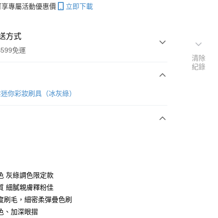
帳可享專屬活動優惠價
立即下載
送方式
599免運
清除
紀錄
次付款
業迷你彩妝刷具（冰灰綠）
付款
色 灰綠調色限定款
y
質 細膩親膚釋粉佳
度刷毛，細密柔彈疊色刷
色、加深眼摺