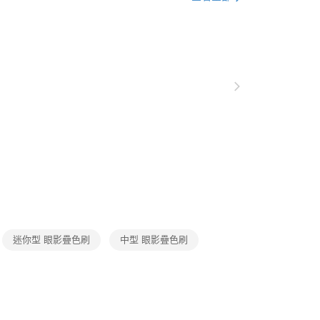
讓予恩沛科技股份有限公司。
具
🔹 匠人系迷你刷具
個人資料處理事宜，請瀏覽以下網址：
配送（宇迅）
查看運費
ee.tw/terms/#terms3
具
－眼影／眼線刷
年的使用者請事先徵得法定代理人或監護人之同意方可使用
E先享後付」，若未經同意申辦者引起之損失，本公司不負相關責
AFTEE先享後付」時，將依據個別帳號之用戶狀況，依本公司
核予不同之上限額度；若仍有額度不足之情形，本公司將視審查
用戶進行身份認證。
一人註冊多個帳號或使用他人資訊註冊。若發現惡意使用之情
科技股份有限公司將有權停止該用戶之使用額度並採取法律行
迷你型 眼影疊色刷
中型 眼影疊色刷