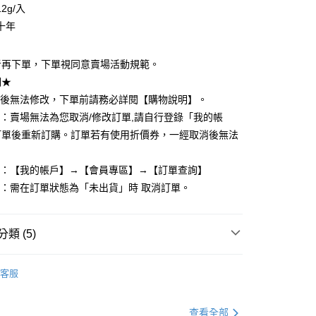
享後付
2g/入
十年
FTEE先享後付」】
先享後付是「在收到商品之後才付款」的支付方式。 讓您購物簡單
心！
者再下單，下單視同意賣場活動規範。
：不需註冊會員、不需綁卡、不需儲值。
明★
：只要手機號碼，簡訊認證，即可結帳。
：先確認商品／服務後，再付款。
立後無法修改，下單前請務必詳閱【購物說明】。
付款
單：賣場無法為您取消/修改訂單,請自行登錄「我的帳
EE先享後付」結帳流程】
0，滿NT$599(含以上)免運費
方式選擇「AFTEE先享後付」後，將跳轉至「AFTEE先享後
訂單後重新訂購。訂單若有使用折價券，一經取消後無法
頁面，進行簡訊認證並確認金額後，即可完成結帳。
家取貨
成立數日內，您將收到繳費通知簡訊。
度：【我的帳戶】→【會員專區】→【訂單查詢】
費通知簡訊後14天內，點擊此簡訊中的連結，可透過四大超商
0，滿NT$599(含以上)免運費
網路銀行／等多元方式進行付款，方視為交易完成。
單：需在訂單狀態為「未出貨」時 取消訂單。
：結帳手續完成當下不需立刻繳費，但若您需要取消訂單，請聯
付款
的店家。未經商家同意取消之訂單仍視為有效，需透過AFTEE
繳納相關費用。
0，滿NT$599(含以上)免運費
類 (5)
否成功請以「AFTEE先享後付 」之結帳頁面顯示為準，若有關於
功／繳費後需取消欲退款等相關疑問，請聯繫「AFTEE先享後
1取貨
迷你刷具
援中心」
https://netprotections.freshdesk.com/support/home
0，滿NT$599(含以上)免運費
客服
推薦
項】
恩沛科技股份有限公司提供之「AFTEE先享後付」服務完成之
依本服務之必要範圍內提供個人資料，並將交易相關給付款項請
查看全部
0，滿NT$599(含以上)免運費