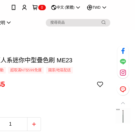
0
中文 (繁體)
TWD
說明
 匠人系迷你中型疊色刷 ME23
活動
超取滿NT$599免運
國家/地區配送
45