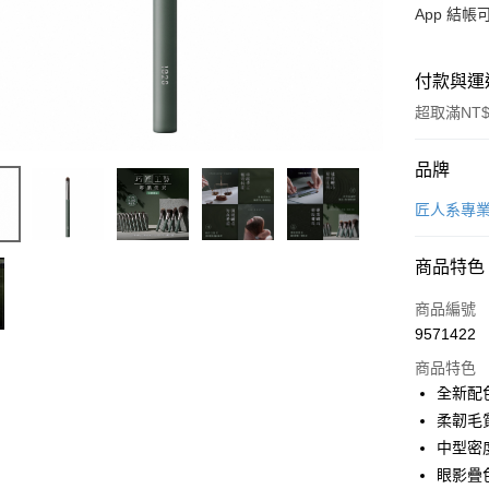
App 結
付款與運
超取滿NT$
付款方式
品牌
信用卡一
匠人系專
超商取貨
商品特色
LINE Pay
商品編號
Apple Pay
9571422
商品特色
悠遊付
全新配
Google Pa
柔韌毛
中型密
全盈+PAY
眼影疊