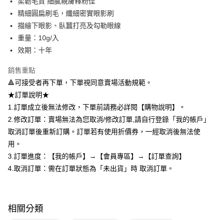
柔韌毛質 細膩親膚釋粉佳
※ 請注意：結帳手續完成當下不需立刻繳費，但若您需要取消訂單，請聯絡
每筆NT$80，滿NT$599(含以上)免運費
購買商品的店家。未經商家同意取消之訂單仍視為有效，需透過AFTEE先享
精細圓扁刷毛，纖細密實眼影刷
後付繳納相關費用。
描繪下眼影、臥蠶打亮及勾勒眼線
付款後7-11取貨
※ 交易是否成功請以「AFTEE先享後付 」之結帳頁面顯示為準，若有關於
是否繳費成功／繳費後需取消欲退款等相關疑問，請聯繫「AFTEE先享後付
重量：10g/入
每筆NT$80，滿NT$599(含以上)免運費
客戶支援中心」
https://netprotections.freshdesk.com/support/home
效期：十年
宅配
【注意事項】
銷售重點
１．透過由恩沛科技股份有限公司提供之「AFTEE先享後付」服務完成之交
每筆NT$90，滿NT$599(含以上)免運費
易，需依本服務之必要範圍內提供個人資料，並將交易相關給付款項請求債
🔺可接受者再下單，下單視同意賣場活動規範。
權轉讓予恩沛科技股份有限公司。
國家/地區配送（宇迅）
查看運費
★訂單說明★
２．關於個人資料處理事宜，請瀏覽以下網址：
1.訂單成立後無法修改，下單前請務必詳閱【購物說明】。
https://aftee.tw/terms/#terms3
３．未成年的使用者請事先徵得法定代理人或監護人之同意方可使用
2.修改訂單：賣場無法為您取消/修改訂單,請自行登錄「我的帳戶」
「AFTEE先享後付」，若未經同意申辦者引起之損失，本公司不負相關責
取消訂單後重新訂購。訂單若有使用折價券，一經取消後無法使
任。
４．使用「AFTEE先享後付」時，將依據個別帳號之用戶狀況，依本公司即
用。
時審查核予不同之上限額度；若仍有額度不足之情形，本公司將視審查結果
3.訂單進度：【我的帳戶】→【會員專區】→【訂單查詢】
請求用戶進行身份認證。
4.取消訂單：需在訂單狀態為「未出貨」時 取消訂單。
５．嚴禁一人註冊多個帳號或使用他人資訊註冊。若發現惡意使用之情形，
恩沛科技股份有限公司將有權停止該用戶之使用額度並採取法律行動。
相關分類