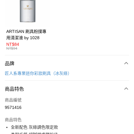
Apple Pay
悠遊付
Google Pay
ARTISAN 刷具粉撲專
用清潔液 by 1028
全盈+PAY
NT$84
NT$94
AFTEE先享後付
相關說明
品牌
【關於「AFTEE先享後付」】
ATM付款
AFTEE先享後付是「在收到商品之後才付款」的支付方式。 讓您購物簡單
匠人系專業迷你彩妝刷具（冰灰綠）
便利好安心！
１．簡單：不需註冊會員、不需綁卡、不需儲值。
運送方式
２．便利：只要手機號碼，簡訊認證，即可結帳。
商品特色
３．安心：先確認商品／服務後，再付款。
全家取貨付款
商品編號
每筆NT$80，滿NT$599(含以上)免運費
【「AFTEE先享後付」結帳流程】
9571416
１．於結帳方式選擇「AFTEE先享後付」後，將跳轉至「AFTEE先享後付」
付款後全家取貨
結帳頁面，進行簡訊認證並確認金額後，即可完成結帳。
２．訂單成立數日內，您將收到繳費通知簡訊。
商品特色
每筆NT$80，滿NT$599(含以上)免運費
３．收到繳費通知簡訊後14天內，點擊此簡訊中的連結，可透過四大超商／
全新配色 灰綠調色限定款
ATM／網路銀行／等多元方式進行付款，方視為交易完成。
7-11取貨付款