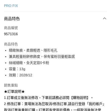
ATM付款
AFTEE先享後付是「在收到商品之後才付款」的支付方式。 讓您購物簡單
PRO FIX
便利好安心！
１．簡單：不需註冊會員、不需綁卡、不需儲值。
運送方式
２．便利：只要手機號碼，簡訊認證，即可結帳。
商品特色
３．安心：先確認商品／服務後，再付款。
全家取貨付款
商品編號
每筆NT$80，滿NT$599(含以上)免運費
【「AFTEE先享後付」結帳流程】
9571316
１．於結帳方式選擇「AFTEE先享後付」後，將跳轉至「AFTEE先享後付」
付款後全家取貨
結帳頁面，進行簡訊認證並確認金額後，即可完成結帳。
２．訂單成立數日內，您將收到繳費通知簡訊。
商品特色
每筆NT$80，滿NT$599(含以上)免運費
３．收到繳費通知簡訊後14天內，點擊此簡訊中的連結，可透過四大超商／
精緻無痕、柔霧輕透、隱形毛孔
ATM／網路銀行／等多元方式進行付款，方視為交易完成。
7-11取貨付款
兼具輕量粉餅修飾度，保有蜜粉羽量輕盈感
※ 請注意：結帳手續完成當下不需立刻繳費，但若您需要取消訂單，請聯絡
每筆NT$80，滿NT$599(含以上)免運費
購買商品的店家。未經商家同意取消之訂單仍視為有效，需透過AFTEE先享
絲絨細緻，全天定妝0卡粉
後付繳納相關費用。
容量：13g
付款後7-11取貨
※ 交易是否成功請以「AFTEE先享後付 」之結帳頁面顯示為準，若有關於
是否繳費成功／繳費後需取消欲退款等相關疑問，請聯繫「AFTEE先享後付
效期：2028/12
每筆NT$80，滿NT$599(含以上)免運費
客戶支援中心」
https://netprotections.freshdesk.com/support/home
銷售重點
宅配
【注意事項】
★訂單說明★
１．透過由恩沛科技股份有限公司提供之「AFTEE先享後付」服務完成之交
每筆NT$90，滿NT$599(含以上)免運費
易，需依本服務之必要範圍內提供個人資料，並將交易相關給付款項請求債
1.訂單成立後無法修改，下單前請務必詳閱【購物說明】。
權轉讓予恩沛科技股份有限公司。
國家/地區配送（宇迅）
查看運費
2.修改訂單：賣場無法為您取消/修改訂單,請自行登錄「我的帳戶」
２．關於個人資料處理事宜，請瀏覽以下網址：
取消訂單後重新訂購。訂單若有使用折價券，一經取消後無法使
https://aftee.tw/terms/#terms3