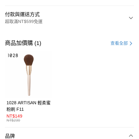
付款與運送方式
超取滿NT$599免運
付款方式
信用卡一次付款
商品加價購 (1)
查看全部
超商取貨付款
LINE Pay
Apple Pay
悠遊付
Google Pay
1028 ARTISAN 輕柔蜜
粉刷 F11
全盈+PAY
NT$149
NT$230
AFTEE先享後付
相關說明
品牌
【關於「AFTEE先享後付」】