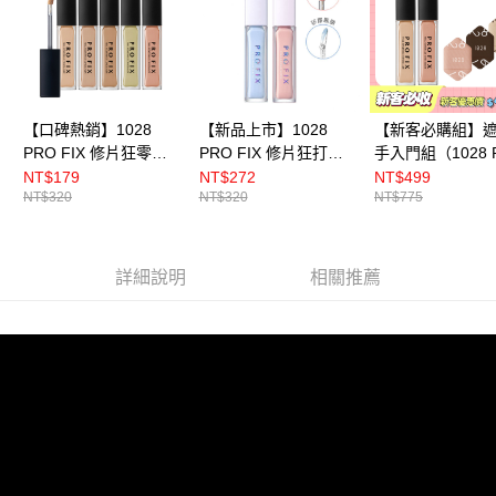
【口碑熱銷】1028
【新品上市】1028
【新客必購組】
PRO FIX 修片狂零卡
PRO FIX 修片狂打光
手入門組（1028 
紋超時遮瑕膏 (五色任
提亮液（二色任選）
FIX 修片狂零卡
NT$179
NT$272
NT$499
NT$320
NT$320
NT$775
選)
遮瑕膏 x 2+贈 10
角遮瑕手指粉撲
詳細說明
相關推薦