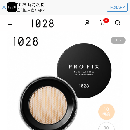
1028 時尚彩妝
開啟APP
立刻使用官方APP
0
1
/
5