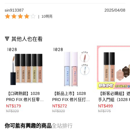
sin913387
2025/04/08
|
10明亮
🔻 其他人也在看
【口碑熱銷】1028
【新品上市】1028
【新客必購組】
PRO FIX 修片狂零卡
PRO FIX 修片狂打光
手入門組（1028 
紋超時遮瑕膏 (五色任
提亮液（二色任選）
FIX 修片狂零卡
NT$179
NT$272
NT$499
NT$320
NT$320
NT$775
選)
遮瑕膏 x 2+贈 10
角遮瑕手指粉撲
你可能有興趣的商品
全站排行