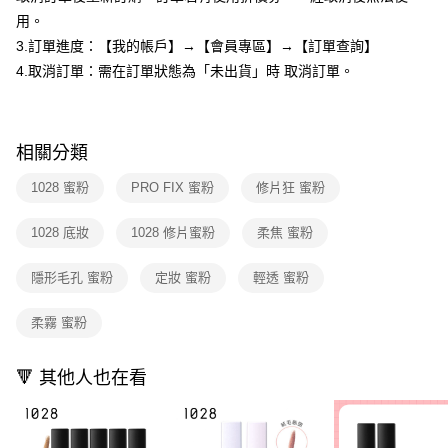
３．未成年的使用者請事先徵得法定代理人或監護人之同意方可使用
用。
「AFTEE先享後付」，若未經同意申辦者引起之損失，本公司不負相關責
3.訂單進度：【我的帳戶】→【會員專區】→【訂單查詢】
任。
４．使用「AFTEE先享後付」時，將依據個別帳號之用戶狀況，依本公司即
4.取消訂單：需在訂單狀態為「未出貨」時 取消訂單。
時審查核予不同之上限額度；若仍有額度不足之情形，本公司將視審查結果
請求用戶進行身份認證。
５．嚴禁一人註冊多個帳號或使用他人資訊註冊。若發現惡意使用之情形，
恩沛科技股份有限公司將有權停止該用戶之使用額度並採取法律行動。
相關分類
1028 蜜粉
PRO FIX 蜜粉
修片狂 蜜粉
1028 底妝
1028 修片蜜粉
柔焦 蜜粉
隱形毛孔 蜜粉
定妝 蜜粉
輕透 蜜粉
柔霧 蜜粉
🔻 其他人也在看