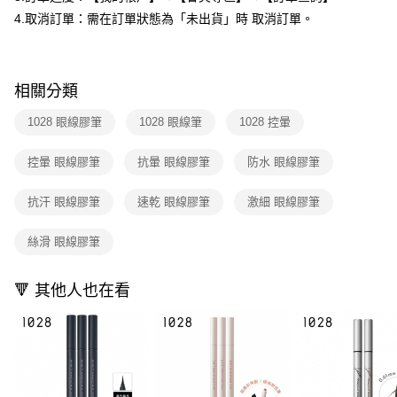
付款後全家取貨
結帳頁面，進行簡訊認證並確認金額後，即可完成結帳。
4.取消訂單：需在訂單狀態為「未出貨」時 取消訂單。
２．訂單成立數日內，您將收到繳費通知簡訊。
每筆NT$80，滿NT$599(含以上)免運費
３．收到繳費通知簡訊後14天內，點擊此簡訊中的連結，可透過四大超商／
ATM／網路銀行／等多元方式進行付款，方視為交易完成。
7-11取貨付款
※ 請注意：結帳手續完成當下不需立刻繳費，但若您需要取消訂單，請聯絡
每筆NT$80，滿NT$599(含以上)免運費
購買商品的店家。未經商家同意取消之訂單仍視為有效，需透過AFTEE先享
相關分類
後付繳納相關費用。
付款後7-11取貨
※ 交易是否成功請以「AFTEE先享後付 」之結帳頁面顯示為準，若有關於
1028 眼線膠筆
1028 眼線筆
1028 控暈
是否繳費成功／繳費後需取消欲退款等相關疑問，請聯繫「AFTEE先享後付
每筆NT$80，滿NT$599(含以上)免運費
客戶支援中心」
https://netprotections.freshdesk.com/support/home
控暈 眼線膠筆
抗暈 眼線膠筆
防水 眼線膠筆
宅配
【注意事項】
１．透過由恩沛科技股份有限公司提供之「AFTEE先享後付」服務完成之交
每筆NT$90，滿NT$599(含以上)免運費
抗汗 眼線膠筆
速乾 眼線膠筆
激細 眼線膠筆
易，需依本服務之必要範圍內提供個人資料，並將交易相關給付款項請求債
權轉讓予恩沛科技股份有限公司。
國家/地區配送（宇迅）
查看運費
絲滑 眼線膠筆
２．關於個人資料處理事宜，請瀏覽以下網址：
https://aftee.tw/terms/#terms3
３．未成年的使用者請事先徵得法定代理人或監護人之同意方可使用
🔻 其他人也在看
「AFTEE先享後付」，若未經同意申辦者引起之損失，本公司不負相關責
任。
４．使用「AFTEE先享後付」時，將依據個別帳號之用戶狀況，依本公司即
時審查核予不同之上限額度；若仍有額度不足之情形，本公司將視審查結果
請求用戶進行身份認證。
５．嚴禁一人註冊多個帳號或使用他人資訊註冊。若發現惡意使用之情形，
恩沛科技股份有限公司將有權停止該用戶之使用額度並採取法律行動。