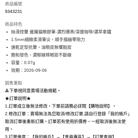
商品編號
超商取貨付款
9343231
LINE Pay
商品特色
Apple Pay
絲滑控暈 暹羅貓眼膠筆-濃烈爆黑/深邃咖啡/濃萃拿鐵
1.5mm細緻柔滑筆尖，順手描繪零阻力
悠遊付
速乾定型抗暈，油眼皮無懼脫妝
Google Pay
飽和發色，濃郁線條眼妝不斷線
容量：0.07g
全盈+PAY
效期：2026-09-06
AFTEE先享後付
銷售重點
相關說明
🔺下單視同意賣場活動規範。
【關於「AFTEE先享後付」】
ATM付款
AFTEE先享後付是「在收到商品之後才付款」的支付方式。 讓您購物簡單
★訂單說明★
便利好安心！
1.訂單成立後無法修改，下單前請務必詳閱【購物說明】。
１．簡單：不需註冊會員、不需綁卡、不需儲值。
運送方式
２．便利：只要手機號碼，簡訊認證，即可結帳。
2.修改訂單：賣場無法為您取消/修改訂單,請自行登錄「我的帳戶」
３．安心：先確認商品／服務後，再付款。
全家取貨付款
取消訂單後重新訂購。訂單若有使用折價券，一經取消後無法使
每筆NT$80，滿NT$599(含以上)免運費
用。
【「AFTEE先享後付」結帳流程】
１．於結帳方式選擇「AFTEE先享後付」後，將跳轉至「AFTEE先享後付」
3.訂單進度：【我的帳戶】→【會員專區】→【訂單查詢】