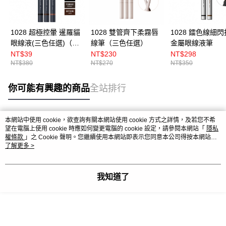
1028 超極控暈 暹羅貓
1028 雙管齊下柔霧唇
1028 鐳色線細
眼線液(三色任選)（特
線筆（三色任選）
金屬眼線液筆
濃咖啡效期至2026-09-
NT$39
NT$230
NT$298
NT$380
NT$270
NT$350
21）
你可能有興趣的商品
全站排行
本網站中使用 cookie，欲查詢有關本網站使用 cookie 方式之詳情，及若您不希
熱門標籤
望在電腦上使用 cookie 時應如何變更電腦的 cookie 設定，請參閱本網站「
隱私
權條款
」之 Cookie 聲明。您繼續使用本網站即表示您同意本公司得按本網站使
用條款之 Cookie 聲明使用 cookie。
了解更多 >
我知道了