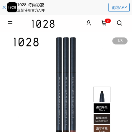
1028 時尚彩妝
開啟APP
立刻使用官方APP
0
1
/
3