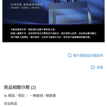
顯示電腦版詳細說明
客服
商品相關分類 (2)
🎀 眼妝／唇彩
－眼線液 / 眼膠筆
全站商品