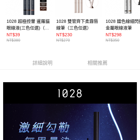
1028 超極控暈 暹羅貓
1028 雙管齊下柔霧唇
1028 鐳色線細
眼線液(三色任選)（特
線筆（三色任選）
金屬眼線液筆
濃咖啡效期至2026-09-
NT$39
NT$230
NT$298
NT$380
NT$270
NT$350
21）
詳細說明
相關推薦