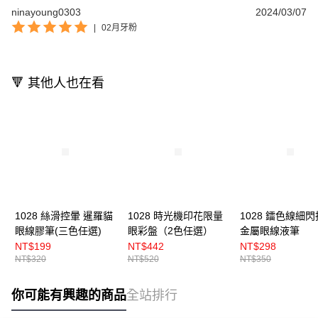
ninayoung0303
2024/03/07
|
02月牙粉
🔻 其他人也在看
1028 絲滑控暈 暹羅貓
1028 時光機印花限量
1028 鐳色線細
眼線膠筆(三色任選)
眼彩盤（2色任選）
金屬眼線液筆
NT$199
NT$442
NT$298
NT$320
NT$520
NT$350
你可能有興趣的商品
全站排行