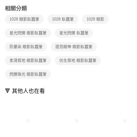
付款後全家取貨
結帳頁面，進行簡訊認證並確認金額後，即可完成結帳。
相關分類
２．訂單成立數日內，您將收到繳費通知簡訊。
每筆NT$80，滿NT$599(含以上)免運費
３．收到繳費通知簡訊後14天內，點擊此簡訊中的連結，可透過四大超商／
ATM／網路銀行／等多元方式進行付款，方視為交易完成。
1028 眼影臥蠶筆
1028 臥蠶筆
1028 眼影
7-11取貨付款
※ 請注意：結帳手續完成當下不需立刻繳費，但若您需要取消訂單，請聯絡
每筆NT$80，滿NT$599(含以上)免運費
購買商品的店家。未經商家同意取消之訂單仍視為有效，需透過AFTEE先享
星光閃爍 眼影臥蠶筆
星光閃爍 臥蠶筆
後付繳納相關費用。
付款後7-11取貨
※ 交易是否成功請以「AFTEE先享後付 」之結帳頁面顯示為準，若有關於
是否繳費成功／繳費後需取消欲退款等相關疑問，請聯繫「AFTEE先享後付
防暈染 眼影臥蠶筆
提亮眼神 眼影臥蠶筆
每筆NT$80，滿NT$599(含以上)免運費
客戶支援中心」
https://netprotections.freshdesk.com/support/home
宅配
柔滑質地 眼影臥蠶筆
仿生質地 眼影臥蠶筆
【注意事項】
１．透過由恩沛科技股份有限公司提供之「AFTEE先享後付」服務完成之交
每筆NT$90，滿NT$599(含以上)免運費
易，需依本服務之必要範圍內提供個人資料，並將交易相關給付款項請求債
閃爍珠光 眼影臥蠶筆
權轉讓予恩沛科技股份有限公司。
國家/地區配送（宇迅）
查看運費
２．關於個人資料處理事宜，請瀏覽以下網址：
🔻 其他人也在看
https://aftee.tw/terms/#terms3
３．未成年的使用者請事先徵得法定代理人或監護人之同意方可使用
「AFTEE先享後付」，若未經同意申辦者引起之損失，本公司不負相關責
任。
４．使用「AFTEE先享後付」時，將依據個別帳號之用戶狀況，依本公司即
時審查核予不同之上限額度；若仍有額度不足之情形，本公司將視審查結果
請求用戶進行身份認證。
５．嚴禁一人註冊多個帳號或使用他人資訊註冊。若發現惡意使用之情形，
恩沛科技股份有限公司將有權停止該用戶之使用額度並採取法律行動。