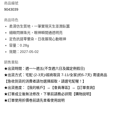
商品編號
超商取貨付款
9043039
LINE Pay
商品特色
Apple Pay
柔滑仿生質地，一筆實現天生澎潤臥蠶
細緻閃爍珠光，眼神瞬間通透明亮
悠遊付
定色抗搓零暈染，日夜展現心動眼神
Google Pay
容量：0.28g
效期：2027-05-02
全盈+PAY
銷售重點
AFTEE先享後付
★出貨時間：週一～週五(不含週六日及國定例假日)
相關說明
★出貨方式：宅配 (2-3天)/超商取貨 7-11/全家(約5-7天) 寄達商品
【關於「AFTEE先享後付」】
ATM付款
AFTEE先享後付是「在收到商品之後才付款」的支付方式。 讓您購物簡單
【急收到貨的消費者請勿選擇超取，請選宅配喔！】
便利好安心！
★出貨進度：【我的帳戶】→【會員專區】→【訂單查詢】
１．簡單：不需註冊會員、不需綁卡、不需儲值。
運送方式
２．便利：只要手機號碼，簡訊認證，即可結帳。
★訂單成立後無法修改，下單前請務必詳閱【購物說明】
３．安心：先確認商品／服務後，再付款。
全家取貨付款
★訂單使用折價卷前請先查看使用說明
每筆NT$80，滿NT$599(含以上)免運費
【「AFTEE先享後付」結帳流程】
１．於結帳方式選擇「AFTEE先享後付」後，將跳轉至「AFTEE先享後付」