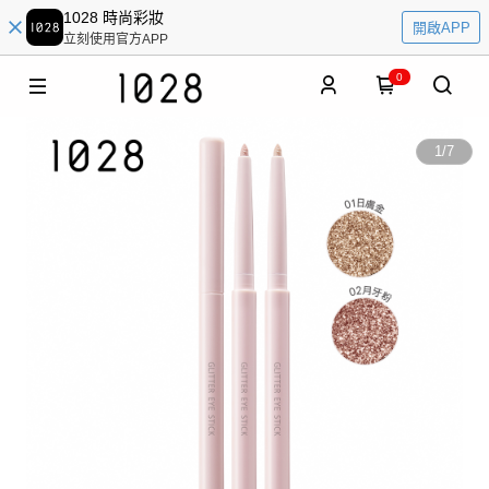
1028 時尚彩妝
開啟APP
立刻使用官方APP
0
1
/
7