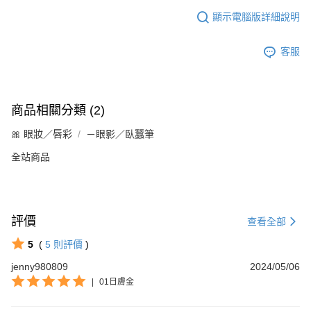
顯示電腦版詳細說明
客服
商品相關分類 (2)
🎀 眼妝／唇彩
－眼影／臥蠶筆
全站商品
評價
查看全部
5
(
5
則評價
)
jenny980809
2024/05/06
|
01日膚金