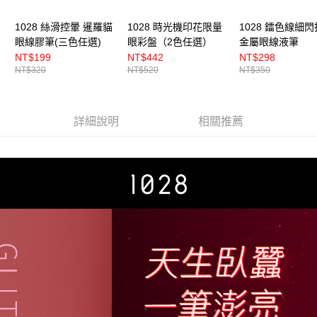
1028 絲滑控暈 暹羅貓
1028 時光機印花限量
1028 鐳色線細
眼線膠筆(三色任選)
眼彩盤（2色任選）
金屬眼線液筆
NT$199
NT$442
NT$298
NT$320
NT$520
NT$350
詳細說明
相關推薦