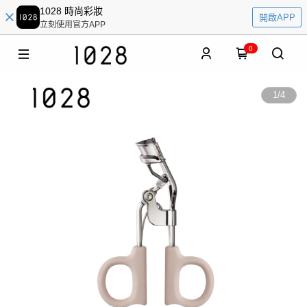
1028 時尚彩妝
開啟APP
立刻使用官方APP
0
1
/
4