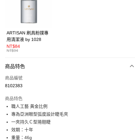
Apple Pay
悠遊付
Google Pay
ARTISAN 刷具粉撲專
用清潔液 by 1028
全盈+PAY
NT$84
NT$94
AFTEE先享後付
相關說明
商品特色
【關於「AFTEE先享後付」】
ATM付款
AFTEE先享後付是「在收到商品之後才付款」的支付方式。 讓您購物簡單
商品編號
便利好安心！
１．簡單：不需註冊會員、不需綁卡、不需儲值。
8102383
運送方式
２．便利：只要手機號碼，簡訊認證，即可結帳。
３．安心：先確認商品／服務後，再付款。
全家取貨付款
商品特色
職人工藝 黃金比例
每筆NT$80，滿NT$599(含以上)免運費
【「AFTEE先享後付」結帳流程】
１．於結帳方式選擇「AFTEE先享後付」後，將跳轉至「AFTEE先享後付」
專為亞洲眼型弧度設計睫毛夾
付款後全家取貨
結帳頁面，進行簡訊認證並確認金額後，即可完成結帳。
一夾持久Ｃ型捲翹睫
２．訂單成立數日內，您將收到繳費通知簡訊。
每筆NT$80，滿NT$599(含以上)免運費
效期：十年
３．收到繳費通知簡訊後14天內，點擊此簡訊中的連結，可透過四大超商／
ATM／網路銀行／等多元方式進行付款，方視為交易完成。
重量：46g
7-11取貨付款