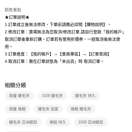
※ 請注意：結帳手續完成當下不需立刻繳費，但若您需要取消訂單，請聯絡
每筆NT$80，滿NT$599(含以上)免運費
購買商品的店家。未經商家同意取消之訂單仍視為有效，需透過AFTEE先享
銷售重點
後付繳納相關費用。
付款後7-11取貨
※ 交易是否成功請以「AFTEE先享後付 」之結帳頁面顯示為準，若有關於
★訂單說明★
是否繳費成功／繳費後需取消欲退款等相關疑問，請聯繫「AFTEE先享後付
1.訂單成立後無法修改，下單前請務必詳閱【購物說明】。
每筆NT$80，滿NT$599(含以上)免運費
客戶支援中心」
https://netprotections.freshdesk.com/support/home
2.修改訂單：賣場無法為您取消/修改訂單,請自行登錄「我的帳戶」
宅配
【注意事項】
取消訂單後重新訂購。訂單若有使用折價券，一經取消後無法使
１．透過由恩沛科技股份有限公司提供之「AFTEE先享後付」服務完成之交
每筆NT$90，滿NT$599(含以上)免運費
用。
易，需依本服務之必要範圍內提供個人資料，並將交易相關給付款項請求債
3.訂單進度：【我的帳戶】→【會員專區】→【訂單查詢】
權轉讓予恩沛科技股份有限公司。
國家/地區配送（宇迅）
查看運費
２．關於個人資料處理事宜，請瀏覽以下網址：
4.取消訂單：需在訂單狀態為「未出貨」時 取消訂單。
https://aftee.tw/terms/#terms3
３．未成年的使用者請事先徵得法定代理人或監護人之同意方可使用
「AFTEE先享後付」，若未經同意申辦者引起之損失，本公司不負相關責
任。
相關分類
４．使用「AFTEE先享後付」時，將依據個別帳號之用戶狀況，依本公司即
時審查核予不同之上限額度；若仍有額度不足之情形，本公司將視審查結果
限量 睫毛夾
1028 睫毛夾
睫毛夾 持久
請求用戶進行身份認證。
５．嚴禁一人註冊多個帳號或使用他人資訊註冊。若發現惡意使用之情形，
恩沛科技股份有限公司將有權停止該用戶之使用額度並採取法律行動。
限量 捲翹
睫毛夾 弧度
捲翹 睫毛夾
睫毛夾 亞洲眼型
捲翹 持久
1028 亞洲眼型