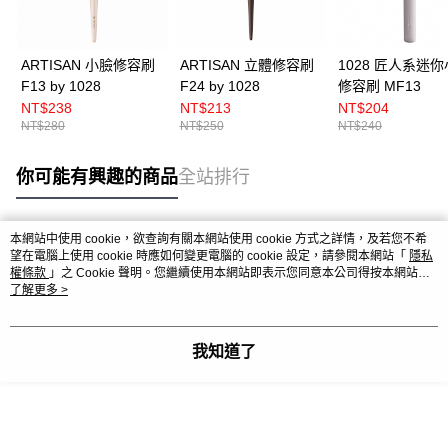
ARTISAN 小臉修容刷
ARTISAN 立體修容刷
1028 匠人系迷
F13 by 1028
F24 by 1028
修容刷 MF13
NT$238
NT$213
NT$204
NT$280
NT$250
NT$240
你可能有興趣的商品
全站排行
本網站中使用 cookie，欲查詢有關本網站使用 cookie 方式之詳情，及若您不希
熱門標籤
望在電腦上使用 cookie 時應如何變更電腦的 cookie 設定，請參閱本網站「
隱私
權條款
」之 Cookie 聲明。您繼續使用本網站即表示您同意本公司得按本網站使
用條款之 Cookie 聲明使用 cookie。
了解更多 >
我知道了