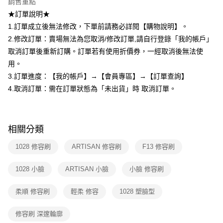
銷售重點
ATM／網路銀行／等多元方式進行付款，方視為交易完成。
7-11取貨付款
※ 請注意：結帳手續完成當下不需立刻繳費，但若您需要取消訂單，請聯絡
★訂單說明★
每筆NT$80，滿NT$599(含以上)免運費
購買商品的店家。未經商家同意取消之訂單仍視為有效，需透過AFTEE先享
1.訂單成立後無法修改，下單前請務必詳閱【購物說明】。
後付繳納相關費用。
付款後7-11取貨
※ 交易是否成功請以「AFTEE先享後付 」之結帳頁面顯示為準，若有關於
2.修改訂單：賣場無法為您取消/修改訂單,請自行登錄「我的帳戶」
是否繳費成功／繳費後需取消欲退款等相關疑問，請聯繫「AFTEE先享後付
取消訂單後重新訂購。訂單若有使用折價券，一經取消後無法使
每筆NT$80，滿NT$599(含以上)免運費
客戶支援中心」
https://netprotections.freshdesk.com/support/home
用。
宅配
【注意事項】
3.訂單進度：【我的帳戶】→【會員專區】→【訂單查詢】
１．透過由恩沛科技股份有限公司提供之「AFTEE先享後付」服務完成之交
每筆NT$90，滿NT$599(含以上)免運費
4.取消訂單：需在訂單狀態為「未出貨」時 取消訂單。
易，需依本服務之必要範圍內提供個人資料，並將交易相關給付款項請求債
權轉讓予恩沛科技股份有限公司。
國家/地區配送（宇迅）
查看運費
２．關於個人資料處理事宜，請瀏覽以下網址：
https://aftee.tw/terms/#terms3
３．未成年的使用者請事先徵得法定代理人或監護人之同意方可使用
相關分類
「AFTEE先享後付」，若未經同意申辦者引起之損失，本公司不負相關責
任。
1028 修容刷
ARTISAN 修容刷
F13 修容刷
４．使用「AFTEE先享後付」時，將依據個別帳號之用戶狀況，依本公司即
時審查核予不同之上限額度；若仍有額度不足之情形，本公司將視審查結果
1028 小臉
ARTISAN 小臉
小臉 修容刷
請求用戶進行身份認證。
５．嚴禁一人註冊多個帳號或使用他人資訊註冊。若發現惡意使用之情形，
恩沛科技股份有限公司將有權停止該用戶之使用額度並採取法律行動。
柔順 修容刷
輕柔 修容
1028 塑臉型
修容刷 深邃輪廓