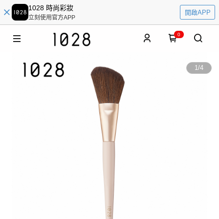
1028 時尚彩妝
開啟APP
立刻使用官方APP
0
1
/
4