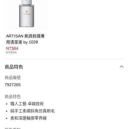
LINE Pay
Apple Pay
悠遊付
Google Pay
ARTISAN 刷具粉撲專
用清潔液 by 1028
全盈+PAY
NT$84
NT$94
AFTEE先享後付
相關說明
商品特色
【關於「AFTEE先享後付」】
ATM付款
AFTEE先享後付是「在收到商品之後才付款」的支付方式。 讓您購物簡單
商品編號
便利好安心！
１．簡單：不需註冊會員、不需綁卡、不需儲值。
7927265
運送方式
２．便利：只要手機號碼，簡訊認證，即可結帳。
３．安心：先確認商品／服務後，再付款。
全家取貨付款
商品特色
職人工藝 卓越技術
每筆NT$80，滿NT$599(含以上)免運費
【「AFTEE先享後付」結帳流程】
１．於結帳方式選擇「AFTEE先享後付」後，將跳轉至「AFTEE先享後付」
純手工柔順斜角仿真刷毛
付款後全家取貨
結帳頁面，進行簡訊認證並確認金額後，即可完成結帳。
柔和深邃輪廓零界線
２．訂單成立數日內，您將收到繳費通知簡訊。
每筆NT$80，滿NT$599(含以上)免運費
３．收到繳費通知簡訊後14天內，點擊此簡訊中的連結，可透過四大超商／