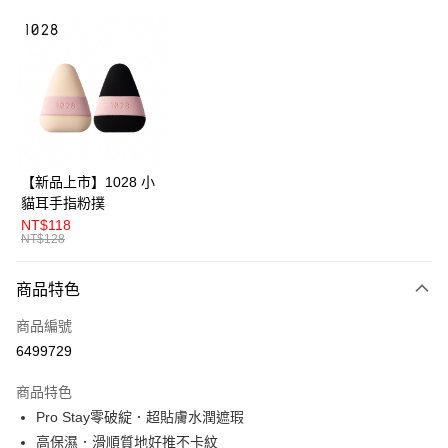
超商取貨付款
LINE Pay
Apple Pay
悠遊付
Google Pay
【新品上市】1028 小
貓耳手指粉撲
全盈+PAY
NT$118
NT$128
AFTEE先享後付
相關說明
商品特色
【關於「AFTEE先享後付」】
ATM付款
AFTEE先享後付是「在收到商品之後才付款」的支付方式。 讓您購物簡單
商品編號
便利好安心！
１．簡單：不需註冊會員、不需綁卡、不需儲值。
6499729
運送方式
２．便利：只要手機號碼，簡訊認證，即可結帳。
３．安心：先確認商品／服務後，再付款。
全家取貨付款
商品特色
Pro Stay零破綻．超貼膚水潤遮瑕
每筆NT$80，滿NT$599(含以上)免運費
【「AFTEE先享後付」結帳流程】
１．於結帳方式選擇「AFTEE先享後付」後，將跳轉至「AFTEE先享後付」
高保濕．滑順質地好推不卡紋