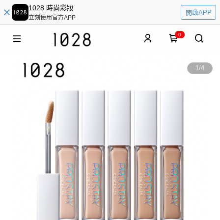
1028 時尚彩妝
開啟APP
立刻使用官方APP
0
1
/
4