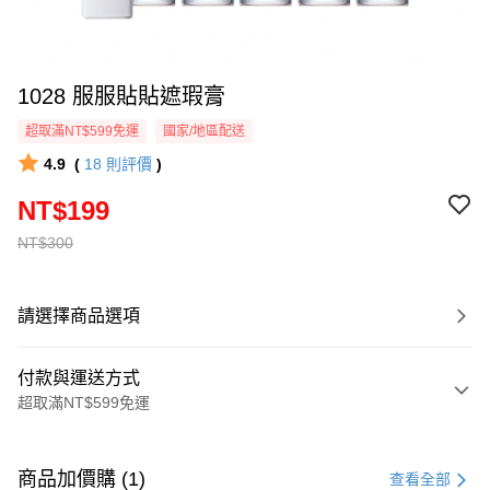
1028 服服貼貼遮瑕膏
超取滿NT$599免運
國家/地區配送
4.9
(
18
則評價
)
NT$199
NT$300
請選擇商品選項
付款與運送方式
超取滿NT$599免運
付款方式
信用卡一次付款
商品加價購 (1)
查看全部