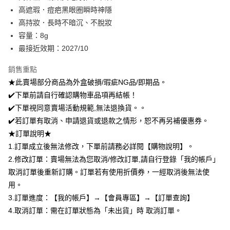
付款後全家取貨
結帳頁面，進行簡訊認證並確認金額後，即可完成結帳。
高遮瑕．痘疤黑眼圈瞬時神隱
２．訂單成立數日內，您將收到繳費通知簡訊。
每筆NT$80，滿NT$599(含以上)免運費
高持妝．長時不暗沉、不脫妝
３．收到繳費通知簡訊後14天內，點擊此簡訊中的連結，可透過四大超商／
ATM／網路銀行／等多元方式進行付款，方視為交易完成。
容量：8g
7-11取貨付款
※ 請注意：結帳手續完成當下不需立刻繳費，但若您需要取消訂單，請聯絡
最接近效期：2027/10
每筆NT$80，滿NT$599(含以上)免運費
購買商品的店家。未經商家同意取消之訂單仍視為有效，需透過AFTEE先享
後付繳納相關費用。
付款後7-11取貨
※ 交易是否成功請以「AFTEE先享後付 」之結帳頁面顯示為準，若有關於
銷售重點
是否繳費成功／繳費後需取消欲退款等相關疑問，請聯繫「AFTEE先享後付
★此賣場部分商品為外盒破損/瑕疵NG品/即期品。
每筆NT$80，滿NT$599(含以上)免運費
客戶支援中心」
https://netprotections.freshdesk.com/support/home
✔️下單前請自行確認購物車品項再結帳！
宅配
【注意事項】
✔️下單視同意賣場活動規範,無法退換貨。。
１．透過由恩沛科技股份有限公司提供之「AFTEE先享後付」服務完成之交
每筆NT$90，滿NT$599(含以上)免運費
✔️若訂單有取消、申請退貨或退款之情形，恕不再另補優惠券。
易，需依本服務之必要範圍內提供個人資料，並將交易相關給付款項請求債
★訂單說明★
權轉讓予恩沛科技股份有限公司。
國家/地區配送（宇迅）
查看運費
２．關於個人資料處理事宜，請瀏覽以下網址：
1.訂單成立後無法修改，下單前請務必詳閱【購物說明】。
https://aftee.tw/terms/#terms3
2.修改訂單：賣場無法為您取消/修改訂單,請自行登錄「我的帳戶」
３．未成年的使用者請事先徵得法定代理人或監護人之同意方可使用
「AFTEE先享後付」，若未經同意申辦者引起之損失，本公司不負相關責
取消訂單後重新訂購。訂單若有使用折價券，一經取消後無法使
任。
用。
４．使用「AFTEE先享後付」時，將依據個別帳號之用戶狀況，依本公司即
3.訂單進度：【我的帳戶】→【會員專區】→【訂單查詢】
時審查核予不同之上限額度；若仍有額度不足之情形，本公司將視審查結果
請求用戶進行身份認證。
4.取消訂單：需在訂單狀態為「未出貨」時 取消訂單。
５．嚴禁一人註冊多個帳號或使用他人資訊註冊。若發現惡意使用之情形，
恩沛科技股份有限公司將有權停止該用戶之使用額度並採取法律行動。