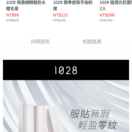
1028 飛激細瞬翹防水
1028 精準遮瑕手指粉
1028 極潤光奶
睫毛膏
撲
2入
NT$99
NT$115
NT$398
NT$420
NT$135
NT$700
詳細說明
相關推薦