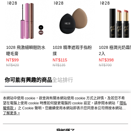
1028 飛激細瞬翹防水
1028 精準遮瑕手指粉
1028 極潤光奶
睫毛膏
撲
2入
NT$99
NT$115
NT$398
NT$420
NT$135
NT$700
你可能有興趣的商品
全站排行
本網站中使用 cookie，欲查詢有關本網站使用 cookie 方式之詳情，及若您不希
熱門標籤
望在電腦上使用 cookie 時應如何變更電腦的 cookie 設定，請參閱本網站「
隱私
權條款
」之 Cookie 聲明。您繼續使用本網站即表示您同意本公司得按本網站使
用條款之 Cookie 聲明使用 cookie。
了解更多 >