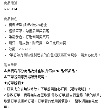
商品編號
超商取貨付款
6325114
LINE Pay
商品特色
Apple Pay
精緻塑型 細塑x持久x毛流
極細筆頭，勾畫眉峰與眉尾
悠遊付
柔霧發色，打造俐落擬真眉
Google Pay
耐汗、耐皮脂、耐磨擦，全日完眉如初
效期：2027/03
全盈+PAY
*筆芯如有因油蠟製程後的白色成膜屬正常現象，請安心使用。
AFTEE先享後付
銷售重點
相關說明
🔺此賣場部分商品為外盒破損/瑕疵NG品/即期品。
【關於「AFTEE先享後付」】
ATM付款
AFTEE先享後付是「在收到商品之後才付款」的支付方式。 讓您購物簡單
🔺下單視同意賣場活動規範。
便利好安心！
★訂單說明★
１．簡單：不需註冊會員、不需綁卡、不需儲值。
運送方式
２．便利：只要手機號碼，簡訊認證，即可結帳。
1.訂單成立後無法修改，下單前請務必詳閱【購物說明】。
３．安心：先確認商品／服務後，再付款。
全家取貨付款
2.修改訂單：賣場無法為您取消/修改訂單,請自行登錄「我的帳戶」
每筆NT$80，滿NT$599(含以上)免運費
取消訂單後重新訂購。訂單若有使用折價券，一經取消後無法使
【「AFTEE先享後付」結帳流程】
１．於結帳方式選擇「AFTEE先享後付」後，將跳轉至「AFTEE先享後付」
用。