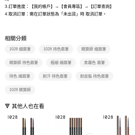
付款後全家取貨
結帳頁面，進行簡訊認證並確認金額後，即可完成結帳。
3.訂單進度：【我的帳戶】→【會員專區】→【訂單查詢】
２．訂單成立數日內，您將收到繳費通知簡訊。
每筆NT$80，滿NT$599(含以上)免運費
３．收到繳費通知簡訊後14天內，點擊此簡訊中的連結，可透過四大超商／
4.取消訂單：需在訂單狀態為「未出貨」時 取消訂單。
ATM／網路銀行／等多元方式進行付款，方視為交易完成。
7-11取貨付款
※ 請注意：結帳手續完成當下不需立刻繳費，但若您需要取消訂單，請聯絡
每筆NT$80，滿NT$599(含以上)免運費
購買商品的店家。未經商家同意取消之訂單仍視為有效，需透過AFTEE先享
後付繳納相關費用。
相關分類
付款後7-11取貨
※ 交易是否成功請以「AFTEE先享後付 」之結帳頁面顯示為準，若有關於
是否繳費成功／繳費後需取消欲退款等相關疑問，請聯繫「AFTEE先享後付
每筆NT$80，滿NT$599(含以上)免運費
1028 細眉筆
1028 持色眉筆
精算師 細眉筆
客戶支援中心」
https://netprotections.freshdesk.com/support/home
宅配
【注意事項】
精算師 持色眉筆
極細 細眉筆
柔霧色 眉筆
１．透過由恩沛科技股份有限公司提供之「AFTEE先享後付」服務完成之交
每筆NT$90，滿NT$599(含以上)免運費
易，需依本服務之必要範圍內提供個人資料，並將交易相關給付款項請求債
持色 細眉筆
耐汗 持色眉筆
耐皮脂 持色眉筆
權轉讓予恩沛科技股份有限公司。
國家/地區配送（宇迅）
查看運費
２．關於個人資料處理事宜，請瀏覽以下網址：
https://aftee.tw/terms/#terms3
1028 精算師
３．未成年的使用者請事先徵得法定代理人或監護人之同意方可使用
「AFTEE先享後付」，若未經同意申辦者引起之損失，本公司不負相關責
任。
🔻 其他人也在看
４．使用「AFTEE先享後付」時，將依據個別帳號之用戶狀況，依本公司即
時審查核予不同之上限額度；若仍有額度不足之情形，本公司將視審查結果
請求用戶進行身份認證。
５．嚴禁一人註冊多個帳號或使用他人資訊註冊。若發現惡意使用之情形，
恩沛科技股份有限公司將有權停止該用戶之使用額度並採取法律行動。