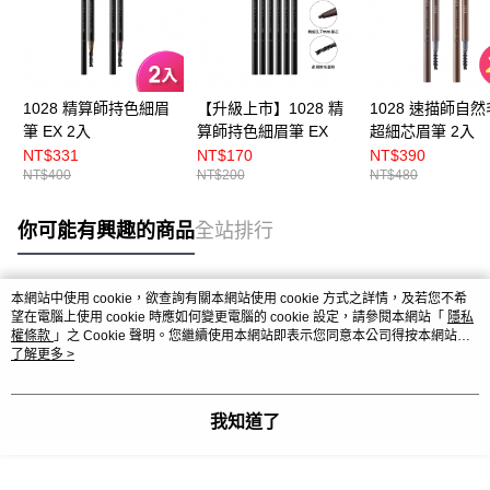
1028 精算師持色細眉
【升級上市】1028 精
1028 速描師自
筆 EX 2入
算師持色細眉筆 EX
超細芯眉筆 2入
NT$331
NT$170
NT$390
NT$400
NT$200
NT$480
你可能有興趣的商品
全站排行
本網站中使用 cookie，欲查詢有關本網站使用 cookie 方式之詳情，及若您不希
熱門標籤
望在電腦上使用 cookie 時應如何變更電腦的 cookie 設定，請參閱本網站「
隱私
權條款
」之 Cookie 聲明。您繼續使用本網站即表示您同意本公司得按本網站使
用條款之 Cookie 聲明使用 cookie。
了解更多 >
我知道了