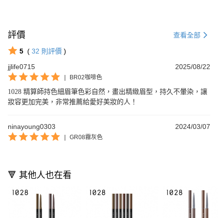
評價
查看全部
5
(
32
則評價
)
jjlife0715
2025/08/22
|
BR02咖啡色
1028 精算師持色細眉筆色彩自然，畫出精緻眉型，持久不暈染，讓
妝容更加完美，非常推薦給愛好美妝的人！
ninayoung0303
2024/03/07
|
GR08霧灰色
🔻 其他人也在看