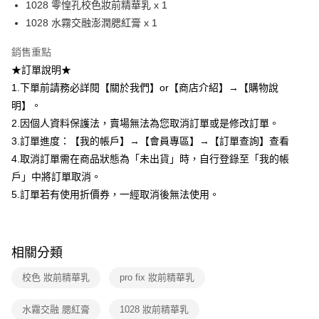
1028 零惶孔校色妝前精華乳 x 1
Google Pay
1028 水霧交融澎潤腮紅膏 x 1
全盈+PAY
銷售重點
★訂單說明★
AFTEE先享後付
1.下單前請務必詳閱【關於我們】or【商店介紹】→【購物說
相關說明
明】。
【關於「AFTEE先享後付」】
ATM付款
AFTEE先享後付是「在收到商品之後才付款」的支付方式。 讓您購物簡單
2.因個人資料保護法，賣場無法為您取消訂單或是修改訂單。
便利好安心！
3.訂單進度：【我的帳戶】→【會員專區】→【訂單查詢】查看
１．簡單：不需註冊會員、不需綁卡、不需儲值。
運送方式
２．便利：只要手機號碼，簡訊認證，即可結帳。
4.取消訂單需在商品狀態為「未出貨」時，自行登錄至「我的帳
３．安心：先確認商品／服務後，再付款。
全家取貨付款
戶」中將訂單取消。
每筆NT$80，滿NT$599(含以上)免運費
5.訂單若有使用折價券，一經取消後無法使用。
【「AFTEE先享後付」結帳流程】
１．於結帳方式選擇「AFTEE先享後付」後，將跳轉至「AFTEE先享後付」
付款後全家取貨
結帳頁面，進行簡訊認證並確認金額後，即可完成結帳。
２．訂單成立數日內，您將收到繳費通知簡訊。
每筆NT$80，滿NT$599(含以上)免運費
３．收到繳費通知簡訊後14天內，點擊此簡訊中的連結，可透過四大超商／
相關分類
ATM／網路銀行／等多元方式進行付款，方視為交易完成。
7-11取貨付款
※ 請注意：結帳手續完成當下不需立刻繳費，但若您需要取消訂單，請聯絡
校色 妝前精華乳
pro fix 妝前精華乳
每筆NT$80，滿NT$599(含以上)免運費
購買商品的店家。未經商家同意取消之訂單仍視為有效，需透過AFTEE先享
後付繳納相關費用。
水霧交融 腮紅膏
1028 妝前精華乳
付款後7-11取貨
※ 交易是否成功請以「AFTEE先享後付 」之結帳頁面顯示為準，若有關於