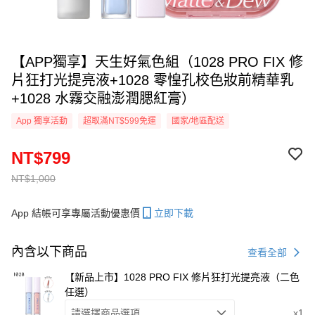
【APP獨享】天生好氣色組（1028 PRO FIX 修
片狂打光提亮液+1028 零惶孔校色妝前精華乳
+1028 水霧交融澎潤腮紅膏）
App 獨享活動
超取滿NT$599免運
國家/地區配送
NT$799
NT$1,000
App 結帳可享專屬活動優惠價
立即下載
內含以下商品
查看全部
【新品上市】1028 PRO FIX 修片狂打光提亮液（二色
任選）
請選擇商品選項
x1