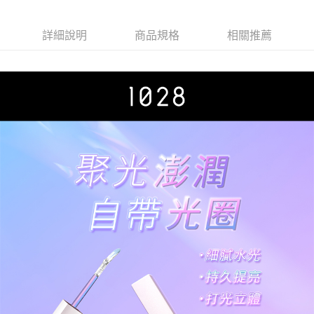
腮紅膏+1028 唇唇欲凍
（裸粉）+贈 ARTISAN
紋超時遮瑕膏+102
持色水光唇釉）
綿絨舒芙蕾雙用粉撲
惶孔校色妝前精
by 1028）
+1028 Dew Blo
詳細說明
商品規格
相關推薦
濕蜜粉餅）