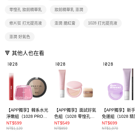
是否繳費成功／繳費後需取消欲退款等相關疑問，請聯繫「AFTEE先享後付
每筆NT$80，滿NT$599(含以上)免運費
客戶支援中心」
https://netprotections.freshdesk.com/support/home
零惶孔 妝前精華乳
妝前精華乳 澎潤
宅配
【注意事項】
修片狂 打光提亮液
澎潤 腮紅膏
1028 打光提亮液
１．透過由恩沛科技股份有限公司提供之「AFTEE先享後付」服務完成之交
每筆NT$90，滿NT$599(含以上)免運費
易，需依本服務之必要範圍內提供個人資料，並將交易相關給付款項請求債
權轉讓予恩沛科技股份有限公司。
國家/地區配送（宇迅）
查看運費
澎潤 好氣色
２．關於個人資料處理事宜，請瀏覽以下網址：
https://aftee.tw/terms/#terms3
３．未成年的使用者請事先徵得法定代理人或監護人之同意方可使用
🔻 其他人也在看
「AFTEE先享後付」，若未經同意申辦者引起之損失，本公司不負相關責
任。
４．使用「AFTEE先享後付」時，將依據個別帳號之用戶狀況，依本公司即
時審查核予不同之上限額度；若仍有額度不足之情形，本公司將視審查結果
請求用戶進行身份認證。
５．嚴禁一人註冊多個帳號或使用他人資訊註冊。若發現惡意使用之情形，
恩沛科技股份有限公司將有權停止該用戶之使用額度並採取法律行動。
【APP獨享】韓系水光
【APP獨享】面試好氣
【APP獨享】新
淨嫩組（1028 PRO
色組（1028 零惶孔三
免運組（1028 
FIX 修片狂零邊界修容
色柔焦蜜粉餅+1028 零
持色細眉筆 EX+1
NT$599
NT$549
NT$699
NT$1,120
NT$859
NT$1,070
餅+1028 水霧交融澎潤
惶孔校色妝前精華乳
PRO FIX 修片狂