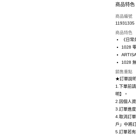
付款方式
商品特色
信用卡一
商品編號
11931335
超商取貨
商品特色
LINE Pay
《日常
1028
Apple Pay
ARTIS
悠遊付
1028
Google Pa
銷售重點
★訂單說
全盈+PAY
1.下單前
AFTEE先
明】。
相關說明
2.因個人
【關於「A
3.訂單進
ATM付款
AFTEE
4.取消訂
便利好安
１．簡單
戶」中將
２．便利
運送方式
5.訂單若
３．安心