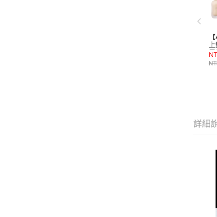
【
上
零
NT
光
NT
S
R
雙
10
心
盤
詳細