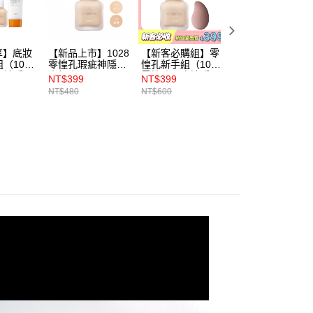
用戶進行身份認證。
一人註冊多個帳號或使用他人資訊註冊。若發現惡意使用之情
科技股份有限公司將有權停止該用戶之使用額度並採取法律行
享】底妝
【新品上市】1028
【新客必購組】零
【APP獨享】無瑕
（1028
零惶孔瑕疵神隱霧
惶孔新手組（1028
名媛組（1028
疵神隱霧
光粉底
零惶孔瑕疵神隱霧
PRO FIX 修片狂
NT$399
NT$399
NT$1,011
F50ｘ
SPF50+★★★（
光粉底
眼圈遮瑕盤+1028
NT$480
NT$600
NT$1,410
1028
三色任選）
SPF50+★★★+贈
Oil Block! 超控油
理潤色飾
ARTISAN 多角美
UV校色飾底乳EX
7★★ ）
肌蛋 by 1028）
SPF50+★+1028
Dew Block!超保濕
蜜粉餅+1028 極
光奶霜唇膏+1028
匠人系迷你三角遮
瑕刷 MF26）