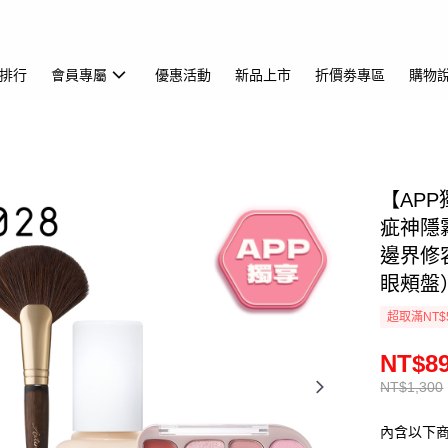
排行
會員專屬
優惠活動
新品上市
折價劵專區
購物
【AP
疵神隱霧
邊界修容
眼頰盤
超取滿NT$
NT$8
NT$1,300
內含以下