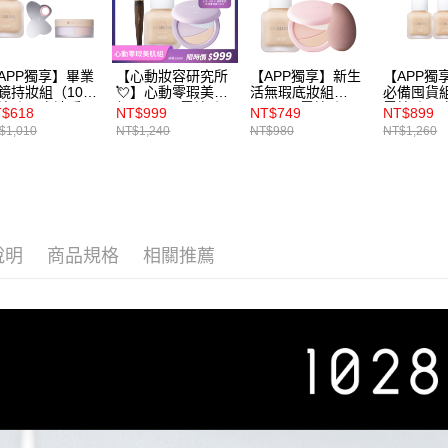
結果請求
５．嚴禁
形，恩沛
動。
APP獨享】畢業
【心動妝容研究所
【APP獨享】新生
【APP獨
鏡持妝組（1028
💘】心動零瑕美肌
活無瑕底妝組
必備囤貨組
惶孔瑕疵神隱霧
組（1028 零惶孔
（1028 零惶孔瑕
零惶孔瑕
$618
NT$999
NT$749
NT$899
粉底
瑕疵神隱霧光粉底
疵神隱霧光粉底
光粉底SP
$1,010
NT$1,240
NT$980
NT$1,260
PF50+★★★+A
SPF50+★★★+10
SPF50+★★★+10
2+★★★+
TISAN 慢工細磨
28 零惶孔三色柔
28 零惶孔三色柔
B5極致護
校色蜜粉 by
焦蜜粉餅
焦蜜粉餅
底乳SPF2
28+贈 1028 得
+ARTISAN 零粉痕
+ARTISAN 多角美
應手彩妝調色
一字刷 F41 by
肌蛋 by 1028）
）
1028 ）
說明
商品規格
相關推薦