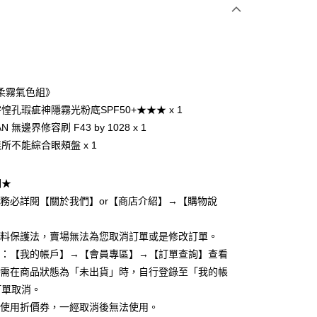
次付款
付款
柔霧氣色組》
 零惶孔瑕疵神隱霧光粉底SPF50+★★★ x 1
AN 無邊界修容刷 F43 by 1028 x 1
 無所不能綜合眼頰盤 x 1
y
明★
請務必詳閱【關於我們】or【商店介紹】→【購物說
享後付
資料保護法，賣場無法為您取消訂單或是修改訂單。
FTEE先享後付」】
度：【我的帳戶】→【會員專區】→【訂單查詢】查看
先享後付是「在收到商品之後才付款」的支付方式。 讓您購物簡單
單需在商品狀態為「未出貨」時，自行登錄至「我的帳
心！
：不需註冊會員、不需綁卡、不需儲值。
訂單取消。
：只要手機號碼，簡訊認證，即可結帳。
有使用折價券，一經取消後無法使用。
：先確認商品／服務後，再付款。