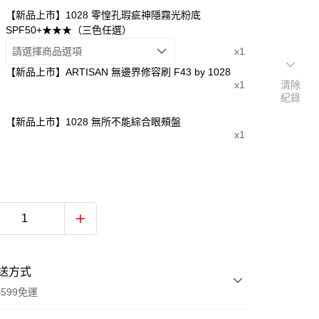
【新品上市】1028 零惶孔瑕疵神隱霧光粉底
SPF50+★★★（三色任選）
請選擇商品選項
x1
【新品上市】ARTISAN 無邊界修容刷 F43 by 1028
x1
清除
紀錄
【新品上市】1028 無所不能綜合眼頰盤
x1
送方式
599免運