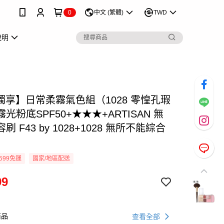
0
中文 (繁體)
TWD
說明
P獨享】日常柔霧氣色組（1028 零惶孔瑕
光粉底SPF50+★★★+ARTISAN 無
刷 F43 by 1028+1028 無所不能綜合
）
599免運
國家/地區配送
99
商品
查看全部