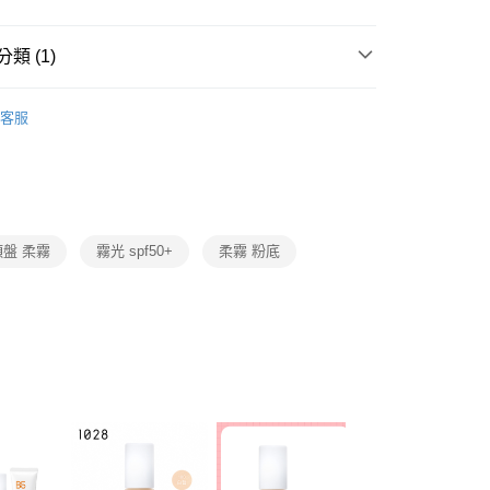
付款
EE先享後付」結帳流程】
0，滿NT$599(含以上)免運費
方式選擇「AFTEE先享後付」後，將跳轉至「AFTEE先享後
類 (1)
頁面，進行簡訊認證並確認金額後，即可完成結帳。
家取貨
成立數日內，您將收到繳費通知簡訊。
限定
費通知簡訊後14天內，點擊此簡訊中的連結，可透過四大超商
客服
0，滿NT$599(含以上)免運費
網路銀行／等多元方式進行付款，方視為交易完成。
：結帳手續完成當下不需立刻繳費，但若您需要取消訂單，請聯
付款
的店家。未經商家同意取消之訂單仍視為有效，需透過AFTEE
繳納相關費用。
0，滿NT$599(含以上)免運費
否成功請以「AFTEE先享後付 」之結帳頁面顯示為準，若有關於
功／繳費後需取消欲退款等相關疑問，請聯繫「AFTEE先享後
1取貨
援中心」
https://netprotections.freshdesk.com/support/home
頰盤 柔霧
霧光 spf50+
柔霧 粉底
0，滿NT$599(含以上)免運費
項】
恩沛科技股份有限公司提供之「AFTEE先享後付」服務完成之
依本服務之必要範圍內提供個人資料，並將交易相關給付款項請
0，滿NT$599(含以上)免運費
讓予恩沛科技股份有限公司。
個人資料處理事宜，請瀏覽以下網址：
配送（宇迅）
查看運費
ee.tw/terms/#terms3
年的使用者請事先徵得法定代理人或監護人之同意方可使用
E先享後付」，若未經同意申辦者引起之損失，本公司不負相關責
AFTEE先享後付」時，將依據個別帳號之用戶狀況，依本公司
核予不同之上限額度；若仍有額度不足之情形，本公司將視審查