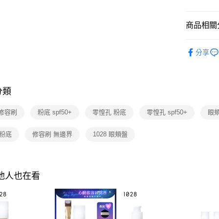
全家取貨
【「AFT
每筆NT$8
１．於結帳
商品相關分
付」結帳
付款後全
２．訂單
APP會員
３．收到繳
分享
每筆NT$8
／ATM／
※ 請注意
7-11取貨
絡購買商品
先享後付
每筆NT$8
分類
※ 交易是
是否繳費成
付款後7-1
付客戶支
 修容刷
粉底 spf50+
零惶孔 粉底
零惶孔 spf50+
眼
每筆NT$8
【注意事
 粉底
修容刷 無邊界
1028 眼頰盤
宅配
１．透過由
交易，需
每筆NT$9
求債權轉
２．關於
國家/地區
https://aft
其他人也在看
３．未成
「AFTE
任。
４．使用「
即時審查