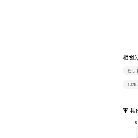
相關
粉底
1028
🔻 