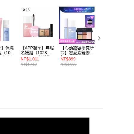
年的使用者請事先徵得法定代理人或監護人之同意方可使用
E先享後付」，若未經同意申辦者引起之損失，本公司不負相關責
AFTEE先享後付」時，將依據個別帳號之用戶狀況，依本公司
核予不同之上限額度；若仍有額度不足之情形，本公司將視審查
用戶進行身份認證。
一人註冊多個帳號或使用他人資訊註冊。若發現惡意使用之情
科技股份有限公司將有權停止該用戶之使用額度並採取法律行
享】保濕
【APP獨享】無瑕
【心動妝容研究所
1028 Oil Block! 
（1028
名媛組（1028
💘】戀愛濾鏡修片
控油瞬霧定妝噴霧
ck! 超保濕
PRO FIX 修片狂黑
組（1028 PRO
30ml
NT$1,011
NT$899
NT$187
校色飾底乳
眼圈遮瑕盤+1028
FIX 修片狂全能遮
NT$1,410
NT$1,090
NT$220
8 奢絨緞
Oil Block! 超控油
瑕盤+1028 PRO
膏+贈
UV校色飾底乳EX
FIX 修片狂打光提
Block!
SPF50+★+1028
亮液+1028 Oil
妝噴霧
Dew Block!超保濕
Block! 超控油UV校
蜜粉餅+1028 極潤
色飾底乳EX
光奶霜唇膏+1028
SPF50+★）
匠人系迷你三角遮
瑕刷 MF26）