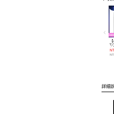
【

組（
NT
B
NT
色
S
Oi
粉餅
B
噴
詳細