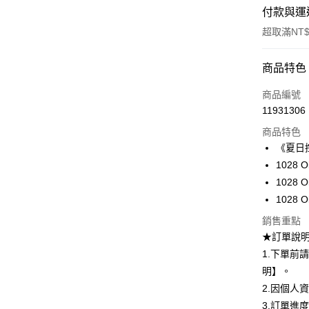
付款與運
超取滿NT$
付款方式
商品特色
信用卡一
商品編號
11931306
超商取貨
商品特色
LINE Pay
《夏日
1028 
Apple Pay
1028 
悠遊付
1028 O
Google Pa
銷售重點
★訂單說
全盈+PAY
1.下單前
AFTEE先
明】。
相關說明
2.因個人
【關於「A
3.訂單進