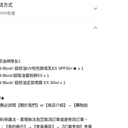
送方式
599免運
次付款
付款
控油神隊友》
Oil Block! 超控油UV校色飾底乳EX SPF50+★ x 1
Oil Block!超吸油蜜粉餅EX x 1
il Block! 超控油定妝噴霧 EX 30ml x 1
y
明★
請務必詳閱【關於我們】or【商店介紹】→【購物說
享後付
資料保護法，賣場無法為您取消訂單或是修改訂單。
FTEE先享後付」】
度：【我的帳戶】→【會員專區】→【訂單查詢】查看