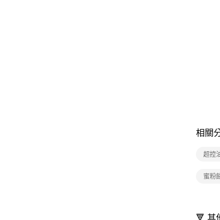
相關
超控
蜜粉
🔻 