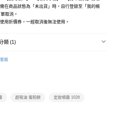
先享後付是「在收到商品之後才付款」的支付方式。 讓您購物簡單
單需在商品狀態為「未出貨」時，自行登錄至「我的帳
心！
：不需註冊會員、不需綁卡、不需儲值。
訂單取消。
：只要手機號碼，簡訊認證，即可結帳。
有使用折價券，一經取消後無法使用。
：先確認商品／服務後，再付款。
付款
EE先享後付」結帳流程】
0，滿NT$599(含以上)免運費
方式選擇「AFTEE先享後付」後，將跳轉至「AFTEE先享後
類 (1)
頁面，進行簡訊認證並確認金額後，即可完成結帳。
家取貨
成立數日內，您將收到繳費通知簡訊。
限定
費通知簡訊後14天內，點擊此簡訊中的連結，可透過四大超商
客服
0，滿NT$599(含以上)免運費
網路銀行／等多元方式進行付款，方視為交易完成。
：結帳手續完成當下不需立刻繳費，但若您需要取消訂單，請聯
付款
的店家。未經商家同意取消之訂單仍視為有效，需透過AFTEE
繳納相關費用。
0，滿NT$599(含以上)免運費
否成功請以「AFTEE先享後付 」之結帳頁面顯示為準，若有關於
功／繳費後需取消欲退款等相關疑問，請聯繫「AFTEE先享後
1取貨
援中心」
https://netprotections.freshdesk.com/support/home
霧
超吸油 蜜粉餅
定妝噴霧 1028
0，滿NT$599(含以上)免運費
項】
恩沛科技股份有限公司提供之「AFTEE先享後付」服務完成之
依本服務之必要範圍內提供個人資料，並將交易相關給付款項請
0，滿NT$599(含以上)免運費
讓予恩沛科技股份有限公司。
個人資料處理事宜，請瀏覽以下網址：
ee.tw/terms/#terms3