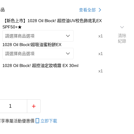
商品
查看全部
【新色上市】1028 Oil Block! 超控油UV校色飾底乳EX
SPF50+★
清除
請選擇商品選項
x1
紀錄
1028 Oil Block!超吸油蜜粉餅EX
請選擇商品選項
x1
1028 Oil Block! 超控油定妝噴霧 EX 30ml
x1
帳可享專屬活動優惠價
立即下載