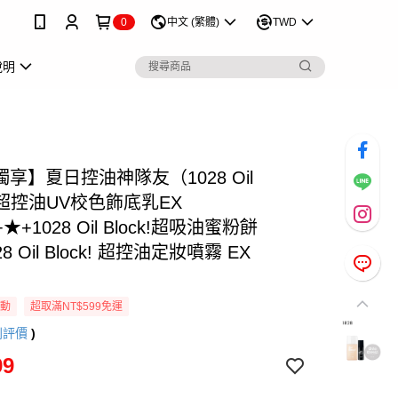
0
中文 (繁體)
TWD
說明
獨享】夏日控油神隊友（1028 Oil
k! 超控油UV校色飾底乳EX
+★+1028 Oil Block!超吸油蜜粉餅
28 Oil Block! 超控油定妝噴霧 EX
活動
超取滿NT$599免運
則評價
)
99