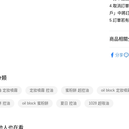
ATM付款
AFTEE
4.取消訂
便利好安
１．簡單
戶」中將
２．便利
運送方式
5.訂單若
３．安心
全家取貨
【「AFT
每筆NT$8
１．於結帳
商品相關分
付」結帳
付款後全
２．訂單
APP會員
３．收到繳
分享
每筆NT$8
／ATM／
※ 請注意
7-11取貨
絡購買商品
先享後付
每筆NT$8
分類
※ 交易是
是否繳費成
付款後7-1
付客戶支
油 定妝噴霧
定妝噴霧 控油
蜜粉餅 超控油
oil block 定妝噴
每筆NT$8
【注意事
餅 控油
oil block 蜜粉餅
夏日 控油
1028 超吸油
宅配
１．透過由
交易，需
每筆NT$9
求債權轉
２．關於
https://aft
其他人也在看