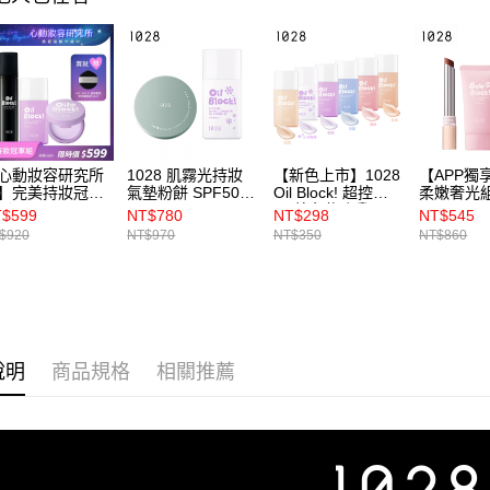
３．未成
「AFTE
任。
４．使用「
即時審查
結果請求
５．嚴禁
形，恩沛
動。
心動妝容研究所
1028 肌霧光持妝
【新色上市】1028
【APP獨
】完美持妝冠軍
氣墊粉餅 SPF50+
Oil Block! 超控油
柔嫩奢光組
1028 Oil
★★★+Oil Block!
UV校色飾底乳EX
Dew Blo
$599
NT$780
NT$298
NT$545
lock! 超控油UV校
超控油UV校色飾底
SPF50+★
UV水潤
$920
NT$970
NT$350
NT$860
飾底乳EX
乳EX SPF50+★
EX+102
PF50+★+1028
光訂製唇
l Block!超吸油蜜
1028 Dew 
EX+1028 Oil
超保濕定
lock! 超控油定妝
30ml）
霧 EX 60ml）
說明
商品規格
相關推薦