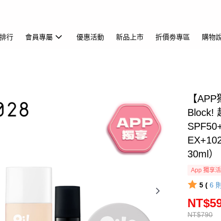
排行
會員專屬
優惠活動
新品上市
折價劵專區
購物
【APP
Bloc
SPF50
EX+10
30ml）
App 獨享
5 (
6
NT$5
NT$790