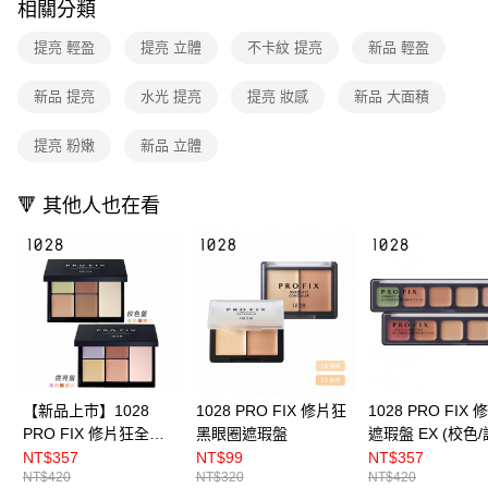
相關分類
付款後全家取貨
結帳頁面，進行簡訊認證並確認金額後，即可完成結帳。
２．訂單成立數日內，您將收到繳費通知簡訊。
每筆NT$80，滿NT$599(含以上)免運費
提亮 輕盈
提亮 立體
不卡紋 提亮
新品 輕盈
３．收到繳費通知簡訊後14天內，點擊此簡訊中的連結，可透過四大超商／
ATM／網路銀行／等多元方式進行付款，方視為交易完成。
7-11取貨付款
※ 請注意：結帳手續完成當下不需立刻繳費，但若您需要取消訂單，請聯絡
新品 提亮
水光 提亮
提亮 妝感
新品 大面積
每筆NT$80，滿NT$599(含以上)免運費
購買商品的店家。未經商家同意取消之訂單仍視為有效，需透過AFTEE先享
後付繳納相關費用。
提亮 粉嫩
新品 立體
付款後7-11取貨
※ 交易是否成功請以「AFTEE先享後付 」之結帳頁面顯示為準，若有關於
是否繳費成功／繳費後需取消欲退款等相關疑問，請聯繫「AFTEE先享後付
每筆NT$80，滿NT$599(含以上)免運費
客戶支援中心」
https://netprotections.freshdesk.com/support/home
🔻 其他人也在看
宅配
【注意事項】
１．透過由恩沛科技股份有限公司提供之「AFTEE先享後付」服務完成之交
每筆NT$90，滿NT$599(含以上)免運費
易，需依本服務之必要範圍內提供個人資料，並將交易相關給付款項請求債
權轉讓予恩沛科技股份有限公司。
國家/地區配送（宇迅）
查看運費
２．關於個人資料處理事宜，請瀏覽以下網址：
https://aftee.tw/terms/#terms3
３．未成年的使用者請事先徵得法定代理人或監護人之同意方可使用
「AFTEE先享後付」，若未經同意申辦者引起之損失，本公司不負相關責
任。
４．使用「AFTEE先享後付」時，將依據個別帳號之用戶狀況，依本公司即
【新品上市】1028
1028 PRO FIX 修片狂
1028 PRO FIX
時審查核予不同之上限額度；若仍有額度不足之情形，本公司將視審查結果
PRO FIX 修片狂全能
黑眼圈遮瑕盤
遮瑕盤 EX (校色/
請求用戶進行身份認證。
遮瑕盤
NT$357
NT$99
NT$357
５．嚴禁一人註冊多個帳號或使用他人資訊註冊。若發現惡意使用之情形，
NT$420
NT$320
NT$420
恩沛科技股份有限公司將有權停止該用戶之使用額度並採取法律行動。