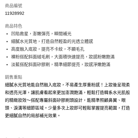
商品編號
超商取貨付款
11928992
LINE Pay
商品特色
Apple Pay
凹陷救星，澎嫩彈亮，瞬間補光
細膩水光質地，打造自然輕盈的光透立體感
悠遊付
高度融入底妝，提亮不卡紋，不顯毛孔
Google Pay
裸粉搭配斜面絨毛刷，大面積快速提亮，妝感粉嫩飽滿
淡藍搭配斜面矽膠刷，精準細節提亮，妝感淨嫩飽滿
全盈+PAY
銷售重點
AFTEE先享後付
細膩水光質地能自然融入底妝，不易產生厚重粉感！上妝後呈現柔
相關說明
和透亮光澤，讓肌膚看起來更加澎潤飽滿，輕鬆打造韓系水光肌般
【關於「AFTEE先享後付」】
ATM付款
AFTEE先享後付是「在收到商品之後才付款」的支付方式。 讓您購物簡單
的精緻妝效～搭配專屬斜面矽膠刷頭設計，能精準照顧鼻翼、眼
便利好安心！
頭、淚溝等細節區域。少量多次上妝即可輕鬆掌握提亮範圍，打造
１．簡單：不需註冊會員、不需綁卡、不需儲值。
運送方式
２．便利：只要手機號碼，簡訊認證，即可結帳。
更細膩自然的局部補光效果。
３．安心：先確認商品／服務後，再付款。
全家取貨付款
每筆NT$80，滿NT$599(含以上)免運費
【「AFTEE先享後付」結帳流程】
１．於結帳方式選擇「AFTEE先享後付」後，將跳轉至「AFTEE先享後付」