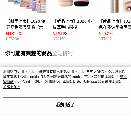
【新品上市】1028 偽
【新品上市】1028 小
【新品上市】102
素睫免膠假睫毛（六款
貓耳手指粉撲
色在我定型染眉
任選）
NT$196
NT$128
NT$272
NT$230
NT$150
NT$320
你可能有興趣的商品
全站排行
本網站中使用 cookie，欲查詢有關本網站使用 cookie 方式之詳情，及若您不希
熱門標籤
望在電腦上使用 cookie 時應如何變更電腦的 cookie 設定，請參閱本網站「
隱私
權條款
」之 Cookie 聲明。您繼續使用本網站即表示您同意本公司得按本網站使
用條款之 Cookie 聲明使用 cookie。
了解更多 >
我知道了