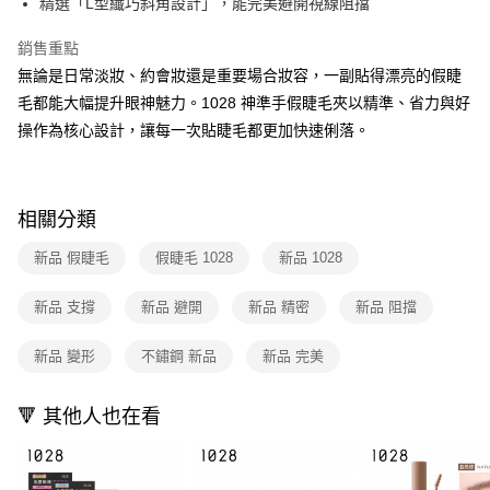
精選「L型纖巧斜角設計」，能完美避開視線阻擋
３．收到繳費通知簡訊後14天內，點擊此簡訊中的連結，可透過四大超商／
ATM／網路銀行／等多元方式進行付款，方視為交易完成。
7-11取貨付款
※ 請注意：結帳手續完成當下不需立刻繳費，但若您需要取消訂單，請聯絡
銷售重點
每筆NT$80，滿NT$599(含以上)免運費
購買商品的店家。未經商家同意取消之訂單仍視為有效，需透過AFTEE先享
無論是日常淡妝、約會妝還是重要場合妝容，一副貼得漂亮的假睫
後付繳納相關費用。
付款後7-11取貨
※ 交易是否成功請以「AFTEE先享後付 」之結帳頁面顯示為準，若有關於
毛都能大幅提升眼神魅力。1028 神準手假睫毛夾以精準、省力與好
是否繳費成功／繳費後需取消欲退款等相關疑問，請聯繫「AFTEE先享後付
操作為核心設計，讓每一次貼睫毛都更加快速俐落。
每筆NT$80，滿NT$599(含以上)免運費
客戶支援中心」
https://netprotections.freshdesk.com/support/home
宅配
【注意事項】
１．透過由恩沛科技股份有限公司提供之「AFTEE先享後付」服務完成之交
每筆NT$90，滿NT$599(含以上)免運費
相關分類
易，需依本服務之必要範圍內提供個人資料，並將交易相關給付款項請求債
權轉讓予恩沛科技股份有限公司。
國家/地區配送（宇迅）
查看運費
新品 假睫毛
假睫毛 1028
新品 1028
２．關於個人資料處理事宜，請瀏覽以下網址：
https://aftee.tw/terms/#terms3
３．未成年的使用者請事先徵得法定代理人或監護人之同意方可使用
新品 支撐
新品 避開
新品 精密
新品 阻擋
「AFTEE先享後付」，若未經同意申辦者引起之損失，本公司不負相關責
任。
新品 變形
不鏽鋼 新品
新品 完美
４．使用「AFTEE先享後付」時，將依據個別帳號之用戶狀況，依本公司即
時審查核予不同之上限額度；若仍有額度不足之情形，本公司將視審查結果
請求用戶進行身份認證。
🔻 其他人也在看
５．嚴禁一人註冊多個帳號或使用他人資訊註冊。若發現惡意使用之情形，
恩沛科技股份有限公司將有權停止該用戶之使用額度並採取法律行動。