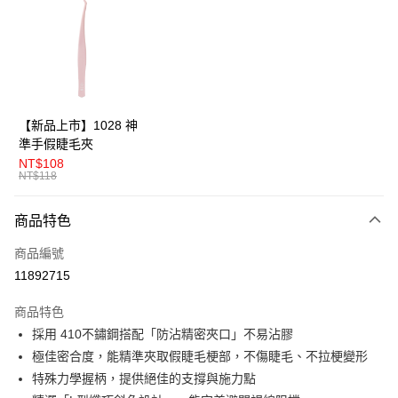
LINE Pay
Apple Pay
悠遊付
Google Pay
【新品上市】1028 神
準手假睫毛夾
全盈+PAY
NT$108
NT$118
AFTEE先享後付
相關說明
商品特色
【關於「AFTEE先享後付」】
ATM付款
AFTEE先享後付是「在收到商品之後才付款」的支付方式。 讓您購物簡單
商品編號
便利好安心！
１．簡單：不需註冊會員、不需綁卡、不需儲值。
11892715
運送方式
２．便利：只要手機號碼，簡訊認證，即可結帳。
３．安心：先確認商品／服務後，再付款。
全家取貨付款
商品特色
採用 410不鏽鋼搭配「防沾精密夾口」不易沾膠
每筆NT$80，滿NT$599(含以上)免運費
【「AFTEE先享後付」結帳流程】
１．於結帳方式選擇「AFTEE先享後付」後，將跳轉至「AFTEE先享後付」
極佳密合度，能精準夾取假睫毛梗部，不傷睫毛、不拉梗變形
付款後全家取貨
結帳頁面，進行簡訊認證並確認金額後，即可完成結帳。
特殊力學握柄，提供絕佳的支撐與施力點
２．訂單成立數日內，您將收到繳費通知簡訊。
每筆NT$80，滿NT$599(含以上)免運費