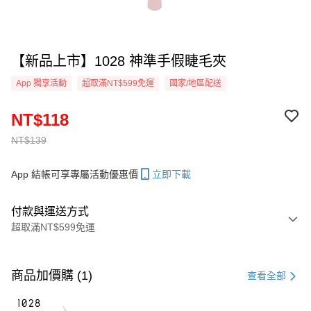
【新品上市】1028 神準手假睫毛夾
App 獨享活動
超取滿NT$599免運
國家/地區配送
NT$118
NT$139
App 結帳可享專屬活動優惠價
立即下載
付款與運送方式
超取滿NT$599免運
付款方式
信用卡一次付款
商品加價購 (1)
查看全部
超商取貨付款