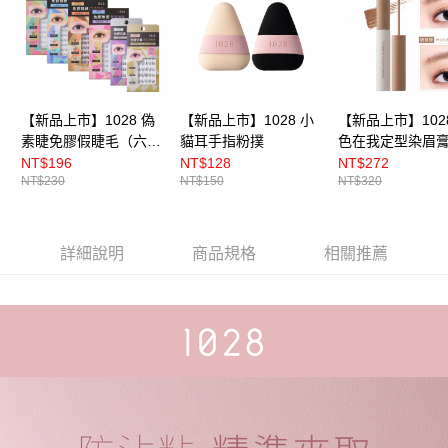
【新品上市】1028 偽
【新品上市】1028 小
【新品上市】102
素睫免膠假睫毛（六款
貓耳手指粉撲
色在我定型染眉
任選）
NT$196
NT$128
NT$272
NT$230
NT$150
NT$320
詳細說明
商品規格
相關推薦