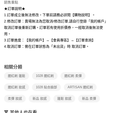
銷售重點
ATM／網路銀行／等多元方式進行付款，方視為交易完成。
7-11取貨付款
※ 請注意：結帳手續完成當下不需立刻繳費，但若您需要取消訂單，請聯絡
★訂單說明★
每筆NT$80，滿NT$599(含以上)免運費
購買商品的店家。未經商家同意取消之訂單仍視為有效，需透過AFTEE先享
1.訂單成立後無法修改，下單前請務必詳閱【購物說明】。
後付繳納相關費用。
付款後7-11取貨
※ 交易是否成功請以「AFTEE先享後付 」之結帳頁面顯示為準，若有關於
2.修改訂單：賣場無法為您取消/修改訂單,請自行登錄「我的帳戶」
是否繳費成功／繳費後需取消欲退款等相關疑問，請聯繫「AFTEE先享後付
取消訂單後重新訂購。訂單若有使用折價券，一經取消後無法使
每筆NT$80，滿NT$599(含以上)免運費
客戶支援中心」
https://netprotections.freshdesk.com/support/home
用。
宅配
【注意事項】
3.訂單進度：【我的帳戶】→【會員專區】→【訂單查詢】
１．透過由恩沛科技股份有限公司提供之「AFTEE先享後付」服務完成之交
每筆NT$90，滿NT$599(含以上)免運費
4.取消訂單：需在訂單狀態為「未出貨」時 取消訂單。
易，需依本服務之必要範圍內提供個人資料，並將交易相關給付款項請求債
權轉讓予恩沛科技股份有限公司。
國家/地區配送（宇迅）
查看運費
２．關於個人資料處理事宜，請瀏覽以下網址：
https://aftee.tw/terms/#terms3
３．未成年的使用者請事先徵得法定代理人或監護人之同意方可使用
相關分類
「AFTEE先享後付」，若未經同意申辦者引起之損失，本公司不負相關責
任。
腮紅刷 蓬鬆
1028 腮紅刷
腮紅刷 柔彈
４．使用「AFTEE先享後付」時，將依據個別帳號之用戶狀況，依本公司即
時審查核予不同之上限額度；若仍有額度不足之情形，本公司將視審查結果
腮紅刷 妝感
1028 貼合臉部
ARTISAN 腮紅刷
請求用戶進行身份認證。
５．嚴禁一人註冊多個帳號或使用他人資訊註冊。若發現惡意使用之情形，
恩沛科技股份有限公司將有權停止該用戶之使用額度並採取法律行動。
柔彈 妝感
新品 妝感
蓬鬆 妝感
新品 柔彈
🔻 其他人也在看