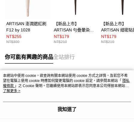
ARTISAN 澎潤腮紅刷
【新品上市】
【新品上市】
F12 by 1028
ARTISAN 勻疊暈染刷
ARTISAN 細密
E42 by 1028
刷 E41 by 1028
NT$255
NT$179
NT$179
NT$300
NT$210
NT$210
你可能有興趣的商品
全站排行
本網站中使用 cookie，欲查詢有關本網站使用 cookie 方式之詳情，及若您不希
熱門標籤
望在電腦上使用 cookie 時應如何變更電腦的 cookie 設定，請參閱本網站「
隱私
權條款
」之 Cookie 聲明。您繼續使用本網站即表示您同意本公司得按本網站使
用條款之 Cookie 聲明使用 cookie。
了解更多 >
我知道了