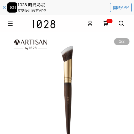
1028 時尚彩妝
開啟APP
立刻使用官方APP
0
1
/
2