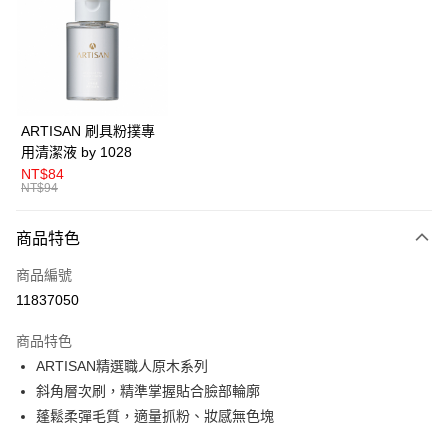
LINE Pay
Apple Pay
悠遊付
Google Pay
ARTISAN 刷具粉撲專
用清潔液 by 1028
全盈+PAY
NT$84
NT$94
AFTEE先享後付
相關說明
商品特色
【關於「AFTEE先享後付」】
ATM付款
AFTEE先享後付是「在收到商品之後才付款」的支付方式。 讓您購物簡單
商品編號
便利好安心！
１．簡單：不需註冊會員、不需綁卡、不需儲值。
11837050
運送方式
２．便利：只要手機號碼，簡訊認證，即可結帳。
３．安心：先確認商品／服務後，再付款。
全家取貨付款
商品特色
ARTISAN精選職人原木系列
每筆NT$80，滿NT$599(含以上)免運費
【「AFTEE先享後付」結帳流程】
１．於結帳方式選擇「AFTEE先享後付」後，將跳轉至「AFTEE先享後付」
斜角層次刷，精準掌握貼合臉部輪廓
付款後全家取貨
結帳頁面，進行簡訊認證並確認金額後，即可完成結帳。
蓬鬆柔彈毛質，適量抓粉、妝感無色塊
２．訂單成立數日內，您將收到繳費通知簡訊。
每筆NT$80，滿NT$599(含以上)免運費
３．收到繳費通知簡訊後14天內，點擊此簡訊中的連結，可透過四大超商／