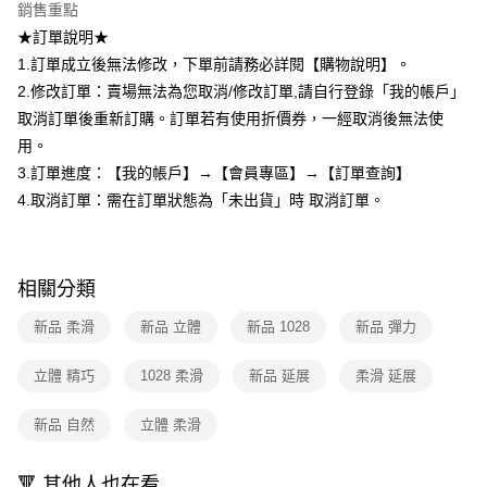
銷售重點
ATM／網路銀行／等多元方式進行付款，方視為交易完成。
7-11取貨付款
※ 請注意：結帳手續完成當下不需立刻繳費，但若您需要取消訂單，請聯絡
★訂單說明★
每筆NT$80，滿NT$599(含以上)免運費
購買商品的店家。未經商家同意取消之訂單仍視為有效，需透過AFTEE先享
1.訂單成立後無法修改，下單前請務必詳閱【購物說明】。
後付繳納相關費用。
付款後7-11取貨
※ 交易是否成功請以「AFTEE先享後付 」之結帳頁面顯示為準，若有關於
2.修改訂單：賣場無法為您取消/修改訂單,請自行登錄「我的帳戶」
是否繳費成功／繳費後需取消欲退款等相關疑問，請聯繫「AFTEE先享後付
取消訂單後重新訂購。訂單若有使用折價券，一經取消後無法使
每筆NT$80，滿NT$599(含以上)免運費
客戶支援中心」
https://netprotections.freshdesk.com/support/home
用。
宅配
【注意事項】
3.訂單進度：【我的帳戶】→【會員專區】→【訂單查詢】
１．透過由恩沛科技股份有限公司提供之「AFTEE先享後付」服務完成之交
每筆NT$90，滿NT$599(含以上)免運費
4.取消訂單：需在訂單狀態為「未出貨」時 取消訂單。
易，需依本服務之必要範圍內提供個人資料，並將交易相關給付款項請求債
權轉讓予恩沛科技股份有限公司。
國家/地區配送（宇迅）
查看運費
２．關於個人資料處理事宜，請瀏覽以下網址：
https://aftee.tw/terms/#terms3
３．未成年的使用者請事先徵得法定代理人或監護人之同意方可使用
相關分類
「AFTEE先享後付」，若未經同意申辦者引起之損失，本公司不負相關責
任。
新品 柔滑
新品 立體
新品 1028
新品 彈力
４．使用「AFTEE先享後付」時，將依據個別帳號之用戶狀況，依本公司即
時審查核予不同之上限額度；若仍有額度不足之情形，本公司將視審查結果
立體 精巧
1028 柔滑
新品 延展
柔滑 延展
請求用戶進行身份認證。
５．嚴禁一人註冊多個帳號或使用他人資訊註冊。若發現惡意使用之情形，
恩沛科技股份有限公司將有權停止該用戶之使用額度並採取法律行動。
新品 自然
立體 柔滑
🔻 其他人也在看