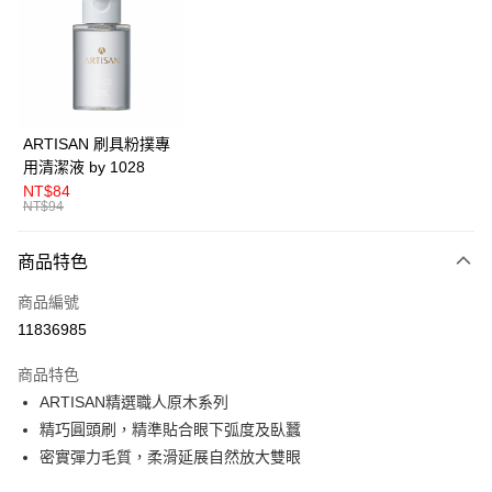
LINE Pay
Apple Pay
悠遊付
Google Pay
ARTISAN 刷具粉撲專
用清潔液 by 1028
全盈+PAY
NT$84
NT$94
AFTEE先享後付
相關說明
商品特色
【關於「AFTEE先享後付」】
ATM付款
AFTEE先享後付是「在收到商品之後才付款」的支付方式。 讓您購物簡單
商品編號
便利好安心！
１．簡單：不需註冊會員、不需綁卡、不需儲值。
11836985
運送方式
２．便利：只要手機號碼，簡訊認證，即可結帳。
３．安心：先確認商品／服務後，再付款。
全家取貨付款
商品特色
ARTISAN精選職人原木系列
每筆NT$80，滿NT$599(含以上)免運費
【「AFTEE先享後付」結帳流程】
１．於結帳方式選擇「AFTEE先享後付」後，將跳轉至「AFTEE先享後付」
精巧圓頭刷，精準貼合眼下弧度及臥蠶
付款後全家取貨
結帳頁面，進行簡訊認證並確認金額後，即可完成結帳。
密實彈力毛質，柔滑延展自然放大雙眼
２．訂單成立數日內，您將收到繳費通知簡訊。
每筆NT$80，滿NT$599(含以上)免運費
３．收到繳費通知簡訊後14天內，點擊此簡訊中的連結，可透過四大超商／