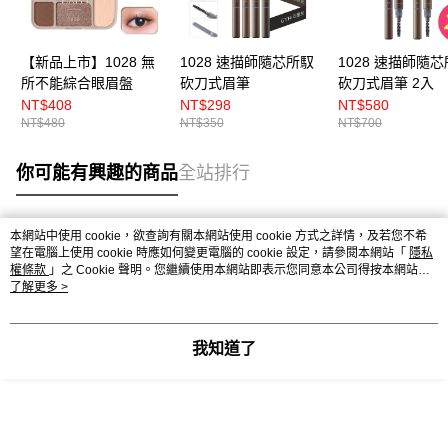
【新品上市】1028 無
1028 速描師隨芯所馭
1028 速描師隨
所不能綜合眼眉盤
砍刀式眉筆
砍刀式眉筆 2入
NT$408
NT$298
NT$580
NT$480
NT$350
NT$700
你可能有興趣的商品
全站排行
本網站中使用 cookie，欲查詢有關本網站使用 cookie 方式之詳情，及若您不希
熱門標籤
望在電腦上使用 cookie 時應如何變更電腦的 cookie 設定，請參閱本網站「
隱私
權條款
」之 Cookie 聲明。您繼續使用本網站即表示您同意本公司得按本網站使
用條款之 Cookie 聲明使用 cookie。
了解更多 >
我知道了