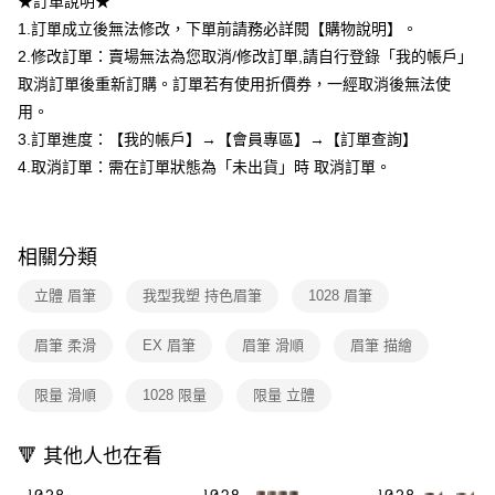
★訂單說明★
２．訂單成立數日內，您將收到繳費通知簡訊。
每筆NT$80，滿NT$599(含以上)免運費
３．收到繳費通知簡訊後14天內，點擊此簡訊中的連結，可透過四大超商／
1.訂單成立後無法修改，下單前請務必詳閱【購物說明】。
ATM／網路銀行／等多元方式進行付款，方視為交易完成。
7-11取貨付款
2.修改訂單：賣場無法為您取消/修改訂單,請自行登錄「我的帳戶」
※ 請注意：結帳手續完成當下不需立刻繳費，但若您需要取消訂單，請聯絡
取消訂單後重新訂購。訂單若有使用折價券，一經取消後無法使
每筆NT$80，滿NT$599(含以上)免運費
購買商品的店家。未經商家同意取消之訂單仍視為有效，需透過AFTEE先享
後付繳納相關費用。
用。
付款後7-11取貨
※ 交易是否成功請以「AFTEE先享後付 」之結帳頁面顯示為準，若有關於
3.訂單進度：【我的帳戶】→【會員專區】→【訂單查詢】
是否繳費成功／繳費後需取消欲退款等相關疑問，請聯繫「AFTEE先享後付
每筆NT$80，滿NT$599(含以上)免運費
客戶支援中心」
https://netprotections.freshdesk.com/support/home
4.取消訂單：需在訂單狀態為「未出貨」時 取消訂單。
宅配
【注意事項】
１．透過由恩沛科技股份有限公司提供之「AFTEE先享後付」服務完成之交
每筆NT$90，滿NT$599(含以上)免運費
易，需依本服務之必要範圍內提供個人資料，並將交易相關給付款項請求債
相關分類
權轉讓予恩沛科技股份有限公司。
國家/地區配送（宇迅）
查看運費
２．關於個人資料處理事宜，請瀏覽以下網址：
立體 眉筆
我型我塑 持色眉筆
1028 眉筆
https://aftee.tw/terms/#terms3
３．未成年的使用者請事先徵得法定代理人或監護人之同意方可使用
「AFTEE先享後付」，若未經同意申辦者引起之損失，本公司不負相關責
眉筆 柔滑
EX 眉筆
眉筆 滑順
眉筆 描繪
任。
４．使用「AFTEE先享後付」時，將依據個別帳號之用戶狀況，依本公司即
限量 滑順
1028 限量
限量 立體
時審查核予不同之上限額度；若仍有額度不足之情形，本公司將視審查結果
請求用戶進行身份認證。
５．嚴禁一人註冊多個帳號或使用他人資訊註冊。若發現惡意使用之情形，
🔻 其他人也在看
恩沛科技股份有限公司將有權停止該用戶之使用額度並採取法律行動。