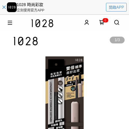
1028 時尚彩妝
開啟APP
立刻使用官方APP
0
1
/
3