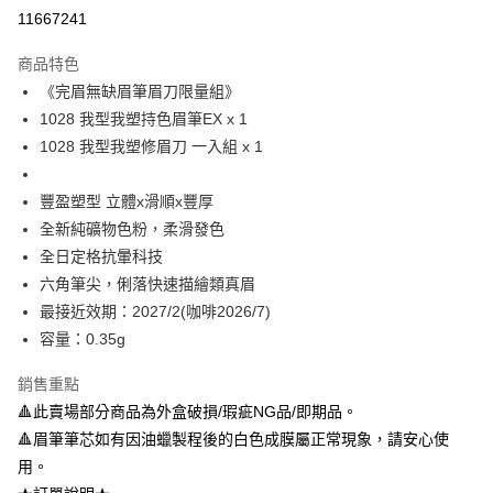
超商取貨付款
11667241
LINE Pay
商品特色
Apple Pay
《完眉無缺眉筆眉刀限量組》
1028 我型我塑持色眉筆EX x 1
悠遊付
1028 我型我塑修眉刀 一入組 x 1
Google Pay
豐盈塑型 立體x滑順x豐厚
全盈+PAY
全新純礦物色粉，柔滑發色
AFTEE先享後付
全日定格抗暈科技
相關說明
六角筆尖，俐落快速描繪類真眉
【關於「AFTEE先享後付」】
最接近效期：2027/2(咖啡2026/7)
ATM付款
AFTEE先享後付是「在收到商品之後才付款」的支付方式。 讓您購物簡單
容量：0.35g
便利好安心！
１．簡單：不需註冊會員、不需綁卡、不需儲值。
運送方式
２．便利：只要手機號碼，簡訊認證，即可結帳。
銷售重點
３．安心：先確認商品／服務後，再付款。
全家取貨付款
🔺此賣場部分商品為外盒破損/瑕疵NG品/即期品。
每筆NT$80，滿NT$599(含以上)免運費
🔺眉筆筆芯如有因油蠟製程後的白色成膜屬正常現象，請安心使
【「AFTEE先享後付」結帳流程】
１．於結帳方式選擇「AFTEE先享後付」後，將跳轉至「AFTEE先享後付」
用。
付款後全家取貨
結帳頁面，進行簡訊認證並確認金額後，即可完成結帳。