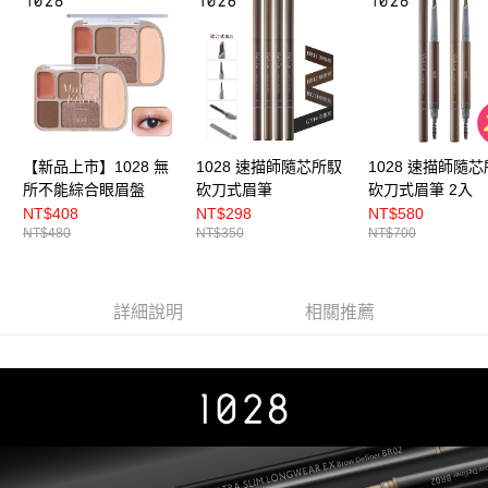
【新品上市】1028 無
1028 速描師隨芯所馭
1028 速描師隨
所不能綜合眼眉盤
砍刀式眉筆
砍刀式眉筆 2入
NT$408
NT$298
NT$580
NT$480
NT$350
NT$700
詳細說明
相關推薦