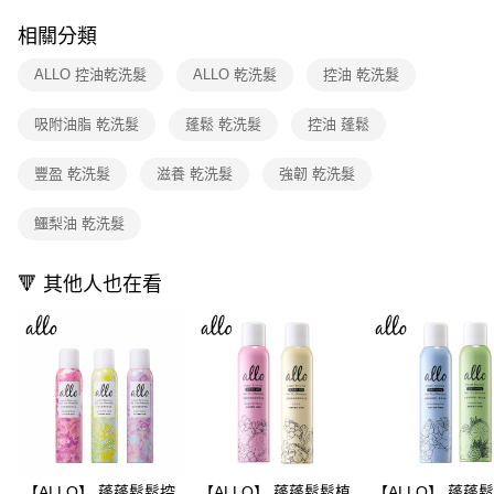
２．訂單成立數日內，您將收到繳費通知簡訊。
每筆NT$80，滿NT$599(含以上)免運費
３．收到繳費通知簡訊後14天內，點擊此簡訊中的連結，可透過四大超商／
相關分類
ATM／網路銀行／等多元方式進行付款，方視為交易完成。
7-11取貨付款
※ 請注意：結帳手續完成當下不需立刻繳費，但若您需要取消訂單，請聯絡
ALLO 控油乾洗髮
ALLO 乾洗髮
控油 乾洗髮
每筆NT$80，滿NT$599(含以上)免運費
購買商品的店家。未經商家同意取消之訂單仍視為有效，需透過AFTEE先享
後付繳納相關費用。
吸附油脂 乾洗髮
蓬鬆 乾洗髮
控油 蓬鬆
付款後7-11取貨
※ 交易是否成功請以「AFTEE先享後付 」之結帳頁面顯示為準，若有關於
是否繳費成功／繳費後需取消欲退款等相關疑問，請聯繫「AFTEE先享後付
每筆NT$80，滿NT$599(含以上)免運費
客戶支援中心」
https://netprotections.freshdesk.com/support/home
豐盈 乾洗髮
滋養 乾洗髮
強韌 乾洗髮
宅配
【注意事項】
鱷梨油 乾洗髮
１．透過由恩沛科技股份有限公司提供之「AFTEE先享後付」服務完成之交
每筆NT$90，滿NT$599(含以上)免運費
易，需依本服務之必要範圍內提供個人資料，並將交易相關給付款項請求債
權轉讓予恩沛科技股份有限公司。
🔻 其他人也在看
２．關於個人資料處理事宜，請瀏覽以下網址：
https://aftee.tw/terms/#terms3
３．未成年的使用者請事先徵得法定代理人或監護人之同意方可使用
「AFTEE先享後付」，若未經同意申辦者引起之損失，本公司不負相關責
任。
４．使用「AFTEE先享後付」時，將依據個別帳號之用戶狀況，依本公司即
時審查核予不同之上限額度；若仍有額度不足之情形，本公司將視審查結果
請求用戶進行身份認證。
５．嚴禁一人註冊多個帳號或使用他人資訊註冊。若發現惡意使用之情形，
恩沛科技股份有限公司將有權停止該用戶之使用額度並採取法律行動。
【ALLO】 蓬蓬鬆鬆控
【ALLO】 蓬蓬鬆鬆植
【ALLO】 蓬蓬