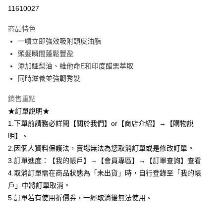
超商取貨付款
11610027
LINE Pay
商品特色
Apple Pay
一噴立即強效吸附頭皮油脂
頭髮瞬間蓬鬆豐盈
悠遊付
添加鱷梨油、維他命E和印度醋栗萃取
Google Pay
同時滋養並強韌秀髮
全盈+PAY
銷售重點
★訂單說明★
AFTEE先享後付
1.下單前請務必詳閱【關於我們】or【商店介紹】→【購物說
相關說明
明】。
【關於「AFTEE先享後付」】
ATM付款
AFTEE先享後付是「在收到商品之後才付款」的支付方式。 讓您購物簡單
2.因個人資料保護法，賣場無法為您取消訂單或是修改訂單。
便利好安心！
3.訂單進度：【我的帳戶】→【會員專區】→【訂單查詢】查看
１．簡單：不需註冊會員、不需綁卡、不需儲值。
運送方式
２．便利：只要手機號碼，簡訊認證，即可結帳。
4.取消訂單需在商品狀態為「未出貨」時，自行登錄至「我的帳
３．安心：先確認商品／服務後，再付款。
全家取貨付款
戶」中將訂單取消。
每筆NT$80，滿NT$599(含以上)免運費
5.訂單若有使用折價券，一經取消後無法使用。
【「AFTEE先享後付」結帳流程】
１．於結帳方式選擇「AFTEE先享後付」後，將跳轉至「AFTEE先享後付」
付款後全家取貨
結帳頁面，進行簡訊認證並確認金額後，即可完成結帳。