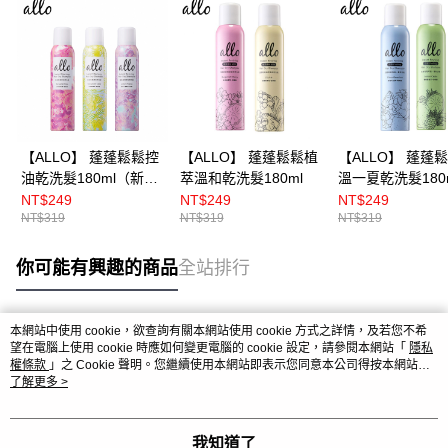
【ALLO】 蓬蓬鬆鬆控
【ALLO】 蓬蓬鬆鬆植
【ALLO】 蓬蓬
油乾洗髮180ml（新裝
萃溫和乾洗髮180ml
溫一夏乾洗髮180
上市）
NT$249
NT$249
NT$249
NT$319
NT$319
NT$319
你可能有興趣的商品
全站排行
本網站中使用 cookie，欲查詢有關本網站使用 cookie 方式之詳情，及若您不希
熱門標籤
望在電腦上使用 cookie 時應如何變更電腦的 cookie 設定，請參閱本網站「
隱私
權條款
」之 Cookie 聲明。您繼續使用本網站即表示您同意本公司得按本網站使
用條款之 Cookie 聲明使用 cookie。
了解更多 >
我知道了