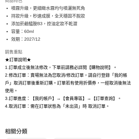
商品特色
Apple Pay
噴霧升級，更細緻水霧均勻噴灑無死角
持妝升級，秒速成膜，全天穩固不脫妝
悠遊付
添加菸鹼醯胺B3，控油定妝不乾澀
Google Pay
容量：60ml
效期：2027/12
全盈+PAY
銷售重點
AFTEE先享後付
★訂單說明★
相關說明
1.訂單成立後無法修改，下單前請務必詳閱【購物說明】。
【關於「AFTEE先享後付」】
ATM付款
AFTEE先享後付是「在收到商品之後才付款」的支付方式。 讓您購物簡單
2.修改訂單：賣場無法為您取消/修改訂單，請自行登錄「我的帳
便利好安心！
戶」取消訂單後重新訂購。訂單若有使用折價券，一經取消後無法
１．簡單：不需註冊會員、不需綁卡、不需儲值。
運送方式
２．便利：只要手機號碼，簡訊認證，即可結帳。
使用。
３．安心：先確認商品／服務後，再付款。
全家取貨付款
3.訂單進度：【我的帳戶】→【會員專區】→【訂單查詢】。
每筆NT$80，滿NT$599(含以上)免運費
4.取消訂單：需在訂單狀態為「未出貨」時 取消訂單。
【「AFTEE先享後付」結帳流程】
１．於結帳方式選擇「AFTEE先享後付」後，將跳轉至「AFTEE先享後付」
付款後全家取貨
結帳頁面，進行簡訊認證並確認金額後，即可完成結帳。
２．訂單成立數日內，您將收到繳費通知簡訊。
每筆NT$80，滿NT$599(含以上)免運費
３．收到繳費通知簡訊後14天內，點擊此簡訊中的連結，可透過四大超商／
相關分類
ATM／網路銀行／等多元方式進行付款，方視為交易完成。
7-11取貨付款