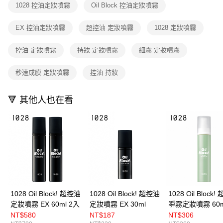
※ 請注意：結帳手續完成當下不需立刻繳費，但若您需要取消訂單，請聯絡
1028 控油定妝噴霧
Oil Block 控油定妝噴霧
每筆NT$80，滿NT$599(含以上)免運費
購買商品的店家。未經商家同意取消之訂單仍視為有效，需透過AFTEE先享
後付繳納相關費用。
EX 控油定妝噴霧
超控油 定妝噴霧
1028 定妝噴霧
付款後7-11取貨
※ 交易是否成功請以「AFTEE先享後付 」之結帳頁面顯示為準，若有關於
是否繳費成功／繳費後需取消欲退款等相關疑問，請聯繫「AFTEE先享後付
每筆NT$80，滿NT$599(含以上)免運費
客戶支援中心」
https://netprotections.freshdesk.com/support/home
控油 定妝噴霧
持妝 定妝噴霧
細霧 定妝噴霧
宅配
【注意事項】
秒速成膜 定妝噴霧
控油 持妝
１．透過由恩沛科技股份有限公司提供之「AFTEE先享後付」服務完成之交
每筆NT$90，滿NT$599(含以上)免運費
易，需依本服務之必要範圍內提供個人資料，並將交易相關給付款項請求債
權轉讓予恩沛科技股份有限公司。
🔻 其他人也在看
２．關於個人資料處理事宜，請瀏覽以下網址：
https://aftee.tw/terms/#terms3
３．未成年的使用者請事先徵得法定代理人或監護人之同意方可使用
「AFTEE先享後付」，若未經同意申辦者引起之損失，本公司不負相關責
任。
４．使用「AFTEE先享後付」時，將依據個別帳號之用戶狀況，依本公司即
時審查核予不同之上限額度；若仍有額度不足之情形，本公司將視審查結果
請求用戶進行身份認證。
５．嚴禁一人註冊多個帳號或使用他人資訊註冊。若發現惡意使用之情形，
恩沛科技股份有限公司將有權停止該用戶之使用額度並採取法律行動。
1028 Oil Block! 超控油
1028 Oil Block! 超控油
1028 Oil Block
定妝噴霧 EX 60ml 2入
定妝噴霧 EX 30ml
瞬霧定妝噴霧 60m
NT$580
NT$187
NT$306