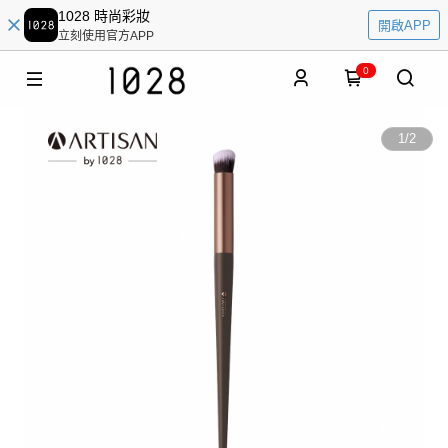
1028 時尚彩妝
開啟APP
立刻使用官方APP
0
1
/
2