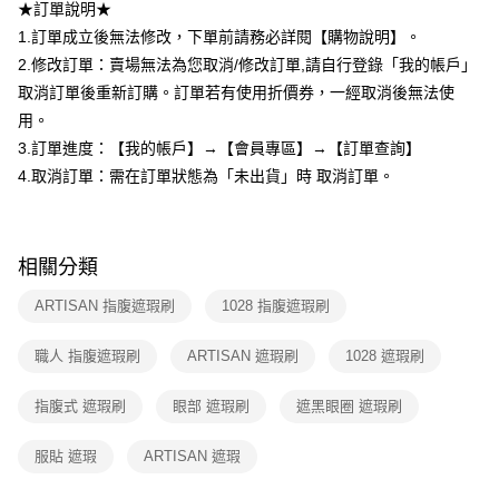
※ 請注意：結帳手續完成當下不需立刻繳費，但若您需要取消訂單，請聯絡
★訂單說明★
每筆NT$80，滿NT$599(含以上)免運費
購買商品的店家。未經商家同意取消之訂單仍視為有效，需透過AFTEE先享
1.訂單成立後無法修改，下單前請務必詳閱【購物說明】。
後付繳納相關費用。
付款後7-11取貨
※ 交易是否成功請以「AFTEE先享後付 」之結帳頁面顯示為準，若有關於
2.修改訂單：賣場無法為您取消/修改訂單,請自行登錄「我的帳戶」
是否繳費成功／繳費後需取消欲退款等相關疑問，請聯繫「AFTEE先享後付
取消訂單後重新訂購。訂單若有使用折價券，一經取消後無法使
每筆NT$80，滿NT$599(含以上)免運費
客戶支援中心」
https://netprotections.freshdesk.com/support/home
用。
宅配
【注意事項】
3.訂單進度：【我的帳戶】→【會員專區】→【訂單查詢】
１．透過由恩沛科技股份有限公司提供之「AFTEE先享後付」服務完成之交
每筆NT$90，滿NT$599(含以上)免運費
4.取消訂單：需在訂單狀態為「未出貨」時 取消訂單。
易，需依本服務之必要範圍內提供個人資料，並將交易相關給付款項請求債
權轉讓予恩沛科技股份有限公司。
國家/地區配送（宇迅）
查看運費
２．關於個人資料處理事宜，請瀏覽以下網址：
https://aftee.tw/terms/#terms3
３．未成年的使用者請事先徵得法定代理人或監護人之同意方可使用
相關分類
「AFTEE先享後付」，若未經同意申辦者引起之損失，本公司不負相關責
任。
ARTISAN 指腹遮瑕刷
1028 指腹遮瑕刷
４．使用「AFTEE先享後付」時，將依據個別帳號之用戶狀況，依本公司即
時審查核予不同之上限額度；若仍有額度不足之情形，本公司將視審查結果
職人 指腹遮瑕刷
ARTISAN 遮瑕刷
1028 遮瑕刷
請求用戶進行身份認證。
５．嚴禁一人註冊多個帳號或使用他人資訊註冊。若發現惡意使用之情形，
恩沛科技股份有限公司將有權停止該用戶之使用額度並採取法律行動。
指腹式 遮瑕刷
眼部 遮瑕刷
遮黑眼圈 遮瑕刷
服貼 遮瑕
ARTISAN 遮瑕