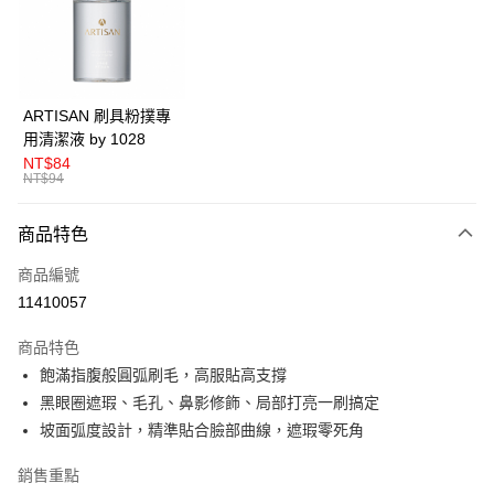
Apple Pay
悠遊付
Google Pay
ARTISAN 刷具粉撲專
用清潔液 by 1028
全盈+PAY
NT$84
NT$94
AFTEE先享後付
相關說明
商品特色
【關於「AFTEE先享後付」】
ATM付款
AFTEE先享後付是「在收到商品之後才付款」的支付方式。 讓您購物簡單
商品編號
便利好安心！
１．簡單：不需註冊會員、不需綁卡、不需儲值。
11410057
運送方式
２．便利：只要手機號碼，簡訊認證，即可結帳。
３．安心：先確認商品／服務後，再付款。
全家取貨付款
商品特色
飽滿指腹般圓弧刷毛，高服貼高支撐
每筆NT$80，滿NT$599(含以上)免運費
【「AFTEE先享後付」結帳流程】
１．於結帳方式選擇「AFTEE先享後付」後，將跳轉至「AFTEE先享後付」
黑眼圈遮瑕、毛孔、鼻影修飾、局部打亮一刷搞定
付款後全家取貨
結帳頁面，進行簡訊認證並確認金額後，即可完成結帳。
坡面弧度設計，精準貼合臉部曲線，遮瑕零死角
２．訂單成立數日內，您將收到繳費通知簡訊。
每筆NT$80，滿NT$599(含以上)免運費
３．收到繳費通知簡訊後14天內，點擊此簡訊中的連結，可透過四大超商／
銷售重點
ATM／網路銀行／等多元方式進行付款，方視為交易完成。
7-11取貨付款