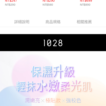
至2026/7)
校色飾底乳 SPF35
恆久輕粉底 SPF5
NT$247
NT$290
NT$699
恩沛科技股份有限公司將有權停止該用戶之使用額度並採取法律行動。
NT$290
NT$580
NT$890
★★
★★★＋1028 De
Block! 超保濕U
校色飾底乳 EX ＋
輕薄服貼粉底抹
詳細說明
商品規格
相關推薦