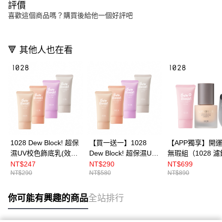
評價
喜歡這個商品嗎？購買後給他一個好評吧
🔻 其他人也在看
1028 Dew Block! 超保
【買一送一】1028
【APP獨享】開
濕UV校色飾底乳(效期
Dew Block! 超保濕UV
無瑕組（1028 
至2026/7)
校色飾底乳 SPF35
恆久輕粉底 SPF5
NT$247
NT$290
NT$699
NT$290
NT$580
NT$890
★★
★★★＋1028 De
Block! 超保濕U
校色飾底乳 EX ＋
你可能有興趣的商品
全站排行
輕薄服貼粉底抹