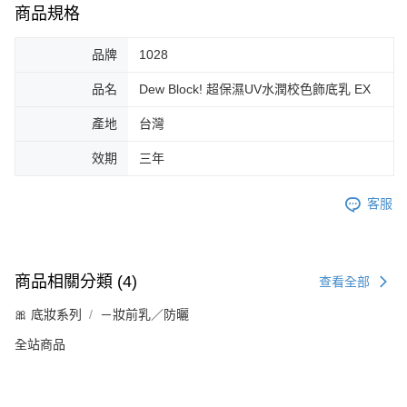
商品規格
品牌
1028
品名
Dew Block! 超保濕UV水潤校色飾底乳 EX
產地
台灣
效期
三年
客服
商品相關分類 (4)
查看全部
🎀 底妝系列
－妝前乳／防曬
全站商品