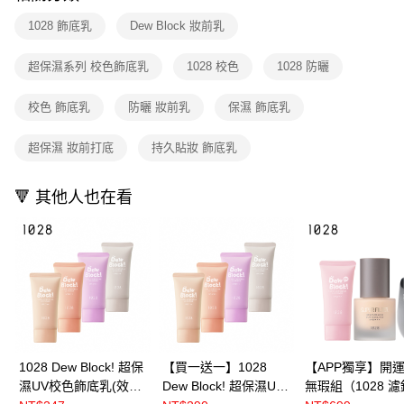
１．於結帳方式選擇「AFTEE先享後付」後，將跳轉至「AFTEE先享後付」
付款後全家取貨
結帳頁面，進行簡訊認證並確認金額後，即可完成結帳。
1028 飾底乳
Dew Block 妝前乳
２．訂單成立數日內，您將收到繳費通知簡訊。
每筆NT$80，滿NT$599(含以上)免運費
３．收到繳費通知簡訊後14天內，點擊此簡訊中的連結，可透過四大超商／
超保濕系列 校色飾底乳
1028 校色
1028 防曬
ATM／網路銀行／等多元方式進行付款，方視為交易完成。
7-11取貨付款
※ 請注意：結帳手續完成當下不需立刻繳費，但若您需要取消訂單，請聯絡
每筆NT$80，滿NT$599(含以上)免運費
購買商品的店家。未經商家同意取消之訂單仍視為有效，需透過AFTEE先享
校色 飾底乳
防曬 妝前乳
保濕 飾底乳
後付繳納相關費用。
付款後7-11取貨
※ 交易是否成功請以「AFTEE先享後付 」之結帳頁面顯示為準，若有關於
超保濕 妝前打底
持久貼妝 飾底乳
是否繳費成功／繳費後需取消欲退款等相關疑問，請聯繫「AFTEE先享後付
每筆NT$80，滿NT$599(含以上)免運費
客戶支援中心」
https://netprotections.freshdesk.com/support/home
宅配
🔻 其他人也在看
【注意事項】
１．透過由恩沛科技股份有限公司提供之「AFTEE先享後付」服務完成之交
每筆NT$90，滿NT$599(含以上)免運費
易，需依本服務之必要範圍內提供個人資料，並將交易相關給付款項請求債
權轉讓予恩沛科技股份有限公司。
國家/地區配送（宇迅）
查看運費
２．關於個人資料處理事宜，請瀏覽以下網址：
https://aftee.tw/terms/#terms3
３．未成年的使用者請事先徵得法定代理人或監護人之同意方可使用
「AFTEE先享後付」，若未經同意申辦者引起之損失，本公司不負相關責
任。
４．使用「AFTEE先享後付」時，將依據個別帳號之用戶狀況，依本公司即
時審查核予不同之上限額度；若仍有額度不足之情形，本公司將視審查結果
1028 Dew Block! 超保
【買一送一】1028
【APP獨享】開
請求用戶進行身份認證。
濕UV校色飾底乳(效期
Dew Block! 超保濕UV
無瑕組（1028 
５．嚴禁一人註冊多個帳號或使用他人資訊註冊。若發現惡意使用之情形，