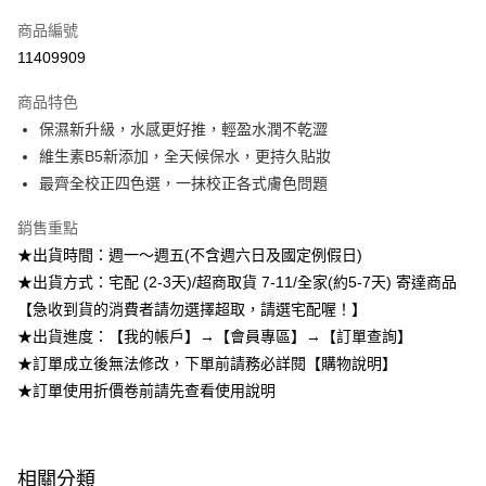
信用卡一次付款
商品編號
超商取貨付款
11409909
LINE Pay
商品特色
Apple Pay
保濕新升級，水感更好推，輕盈水潤不乾澀
維生素B5新添加，全天候保水，更持久貼妝
悠遊付
最齊全校正四色選，一抹校正各式膚色問題
Google Pay
銷售重點
全盈+PAY
★出貨時間：週一～週五(不含週六日及國定例假日)
★出貨方式：宅配 (2-3天)/超商取貨 7-11/全家(約5-7天) 寄達商品
AFTEE先享後付
【急收到貨的消費者請勿選擇超取，請選宅配喔！】
相關說明
★出貨進度：【我的帳戶】→【會員專區】→【訂單查詢】
【關於「AFTEE先享後付」】
ATM付款
AFTEE先享後付是「在收到商品之後才付款」的支付方式。 讓您購物簡單
★訂單成立後無法修改，下單前請務必詳閱【購物說明】
便利好安心！
★訂單使用折價卷前請先查看使用說明
１．簡單：不需註冊會員、不需綁卡、不需儲值。
運送方式
２．便利：只要手機號碼，簡訊認證，即可結帳。
３．安心：先確認商品／服務後，再付款。
全家取貨付款
每筆NT$80，滿NT$599(含以上)免運費
【「AFTEE先享後付」結帳流程】
相關分類