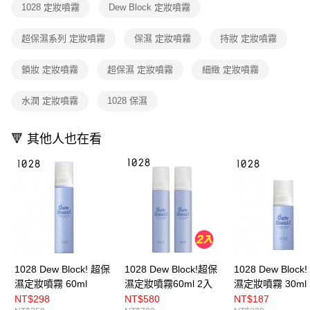
※ 請注意：結帳手續完成當下不需立刻繳費，但若您需要取消訂單，請聯絡
1028 定妝噴霧
Dew Block 定妝噴霧
每筆NT$80，滿NT$599(含以上)免運費
購買商品的店家。未經商家同意取消之訂單仍視為有效，需透過AFTEE先享
後付繳納相關費用。
超保濕系列 定妝噴霧
保濕 定妝噴霧
持妝 定妝噴霧
付款後7-11取貨
※ 交易是否成功請以「AFTEE先享後付 」之結帳頁面顯示為準，若有關於
是否繳費成功／繳費後需取消欲退款等相關疑問，請聯繫「AFTEE先享後付
每筆NT$80，滿NT$599(含以上)免運費
客戶支援中心」
https://netprotections.freshdesk.com/support/home
鎖妝 定妝噴霧
超保濕 定妝噴霧
細緻 定妝噴霧
宅配
【注意事項】
水潤 定妝噴霧
1028 保濕
１．透過由恩沛科技股份有限公司提供之「AFTEE先享後付」服務完成之交
每筆NT$90，滿NT$599(含以上)免運費
易，需依本服務之必要範圍內提供個人資料，並將交易相關給付款項請求債
權轉讓予恩沛科技股份有限公司。
🔻 其他人也在看
２．關於個人資料處理事宜，請瀏覽以下網址：
https://aftee.tw/terms/#terms3
３．未成年的使用者請事先徵得法定代理人或監護人之同意方可使用
「AFTEE先享後付」，若未經同意申辦者引起之損失，本公司不負相關責
任。
４．使用「AFTEE先享後付」時，將依據個別帳號之用戶狀況，依本公司即
時審查核予不同之上限額度；若仍有額度不足之情形，本公司將視審查結果
請求用戶進行身份認證。
５．嚴禁一人註冊多個帳號或使用他人資訊註冊。若發現惡意使用之情形，
恩沛科技股份有限公司將有權停止該用戶之使用額度並採取法律行動。
1028 Dew Block! 超保
1028 Dew Block!超保
1028 Dew Block
濕定妝噴霧 60ml
濕定妝噴霧60ml 2入
濕定妝噴霧 30ml
NT$298
NT$580
NT$187