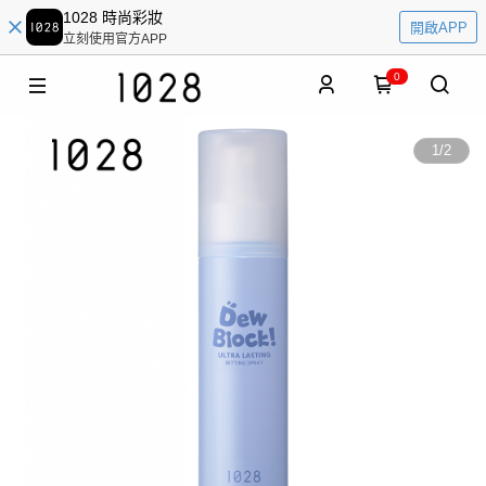
1028 時尚彩妝
開啟APP
立刻使用官方APP
0
1
/
2