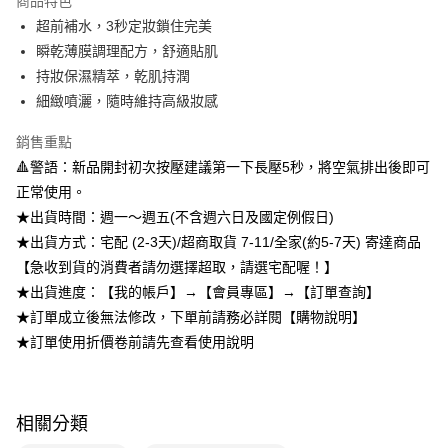
商品特色
Apple Pay
超前補水，3秒定妝鎖住完美
瞬乾薄膜調理配方，舒適貼肌
悠遊付
持妝保濕精萃，乾肌持潤
Google Pay
細緻噴灑，隨時維持高級妝感
全盈+PAY
銷售重點
🔺警語：新品開封初次按壓建議第一下長壓5秒，將空氣排出後即可
AFTEE先享後付
正常使用。
相關說明
★出貨時間：週一～週五(不含週六日及國定例假日)
【關於「AFTEE先享後付」】
ATM付款
AFTEE先享後付是「在收到商品之後才付款」的支付方式。 讓您購物簡單
★出貨方式：宅配 (2-3天)/超商取貨 7-11/全家(約5-7天) 寄達商品
便利好安心！
【急收到貨的消費者請勿選擇超取，請選宅配喔！】
１．簡單：不需註冊會員、不需綁卡、不需儲值。
運送方式
２．便利：只要手機號碼，簡訊認證，即可結帳。
★出貨進度：【我的帳戶】→【會員專區】→【訂單查詢】
３．安心：先確認商品／服務後，再付款。
全家取貨付款
★訂單成立後無法修改，下單前請務必詳閱【購物說明】
每筆NT$80，滿NT$599(含以上)免運費
★訂單使用折價卷前請先查看使用說明
【「AFTEE先享後付」結帳流程】
１．於結帳方式選擇「AFTEE先享後付」後，將跳轉至「AFTEE先享後付」
付款後全家取貨
結帳頁面，進行簡訊認證並確認金額後，即可完成結帳。
２．訂單成立數日內，您將收到繳費通知簡訊。
每筆NT$80，滿NT$599(含以上)免運費
３．收到繳費通知簡訊後14天內，點擊此簡訊中的連結，可透過四大超商／
相關分類
ATM／網路銀行／等多元方式進行付款，方視為交易完成。
7-11取貨付款