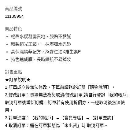
信用卡一次付款
商品編號
超商取貨付款
11135954
LINE Pay
商品特色
Apple Pay
輕盈水感凝露質地，服貼不黏膩
精製鏡光工藝，一抹嘟彈水光唇
悠遊付
高保濕精華配方，燕麥仁油X維生素E
Google Pay
持色速成膜，長時續航不易掉妝
全盈+PAY
銷售重點
★訂單說明★
AFTEE先享後付
1.訂單成立後無法修改，下單前請務必詳閱【購物說明】。
相關說明
2.修改訂單：賣場無法為您取消/修改訂單,請自行登錄「我的帳戶」
【關於「AFTEE先享後付」】
ATM付款
AFTEE先享後付是「在收到商品之後才付款」的支付方式。 讓您購物簡單
取消訂單後重新訂購。訂單若有使用折價券，一經取消後無法使
便利好安心！
用。
１．簡單：不需註冊會員、不需綁卡、不需儲值。
運送方式
２．便利：只要手機號碼，簡訊認證，即可結帳。
3.訂單進度：【我的帳戶】→【會員專區】→【訂單查詢】
３．安心：先確認商品／服務後，再付款。
全家取貨付款
4.取消訂單：需在訂單狀態為「未出貨」時 取消訂單。
每筆NT$80，滿NT$599(含以上)免運費
【「AFTEE先享後付」結帳流程】