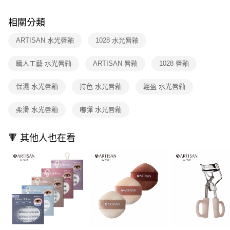
１．於結帳方式選擇「AFTEE先享後付」後，將跳轉至「AFTEE先享後付」
付款後全家取貨
結帳頁面，進行簡訊認證並確認金額後，即可完成結帳。
相關分類
２．訂單成立數日內，您將收到繳費通知簡訊。
每筆NT$80，滿NT$599(含以上)免運費
３．收到繳費通知簡訊後14天內，點擊此簡訊中的連結，可透過四大超商／
ATM／網路銀行／等多元方式進行付款，方視為交易完成。
ARTISAN 水光唇釉
1028 水光唇釉
7-11取貨付款
※ 請注意：結帳手續完成當下不需立刻繳費，但若您需要取消訂單，請聯絡
每筆NT$80，滿NT$599(含以上)免運費
購買商品的店家。未經商家同意取消之訂單仍視為有效，需透過AFTEE先享
職人工藝 水光唇釉
ARTISAN 唇釉
1028 唇釉
後付繳納相關費用。
付款後7-11取貨
※ 交易是否成功請以「AFTEE先享後付 」之結帳頁面顯示為準，若有關於
是否繳費成功／繳費後需取消欲退款等相關疑問，請聯繫「AFTEE先享後付
保濕 水光唇釉
持色 水光唇釉
輕盈 水光唇釉
每筆NT$80，滿NT$599(含以上)免運費
客戶支援中心」
https://netprotections.freshdesk.com/support/home
宅配
柔滑 水光唇釉
嘟彈 水光唇釉
【注意事項】
１．透過由恩沛科技股份有限公司提供之「AFTEE先享後付」服務完成之交
每筆NT$90，滿NT$599(含以上)免運費
易，需依本服務之必要範圍內提供個人資料，並將交易相關給付款項請求債
🔻 其他人也在看
權轉讓予恩沛科技股份有限公司。
國家/地區配送（宇迅）
查看運費
２．關於個人資料處理事宜，請瀏覽以下網址：
https://aftee.tw/terms/#terms3
３．未成年的使用者請事先徵得法定代理人或監護人之同意方可使用
「AFTEE先享後付」，若未經同意申辦者引起之損失，本公司不負相關責
任。
４．使用「AFTEE先享後付」時，將依據個別帳號之用戶狀況，依本公司即
時審查核予不同之上限額度；若仍有額度不足之情形，本公司將視審查結果
請求用戶進行身份認證。
５．嚴禁一人註冊多個帳號或使用他人資訊註冊。若發現惡意使用之情形，