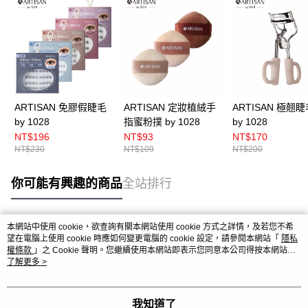
ARTISAN 免膠假睫毛
ARTISAN 定妝植絨手
ARTISAN 極翹
by 1028
指蜜粉撲 by 1028
by 1028
NT$196
NT$93
NT$170
NT$230
NT$109
NT$200
你可能有興趣的商品
全站排行
本網站中使用 cookie，欲查詢有關本網站使用 cookie 方式之詳情，及若您不希
熱門標籤
望在電腦上使用 cookie 時應如何變更電腦的 cookie 設定，請參閱本網站「
隱私
權條款
」之 Cookie 聲明。您繼續使用本網站即表示您同意本公司得按本網站使
用條款之 Cookie 聲明使用 cookie。
了解更多 >
我知道了