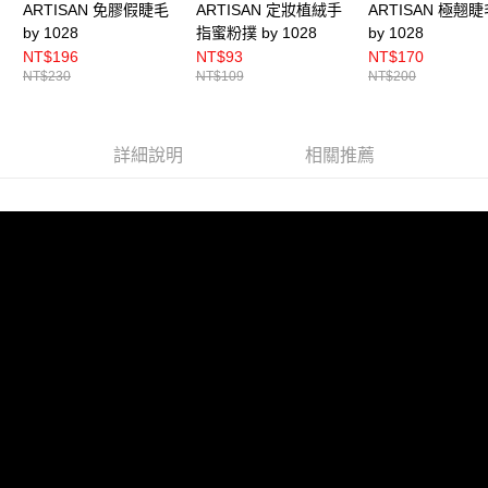
恩沛科技股份有限公司將有權停止該用戶之使用額度並採取法律行動。
ARTISAN 免膠假睫毛
ARTISAN 定妝植絨手
ARTISAN 極翹
by 1028
指蜜粉撲 by 1028
by 1028
NT$196
NT$93
NT$170
NT$230
NT$109
NT$200
詳細說明
相關推薦