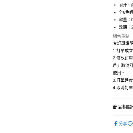
耐汗、
悠遊付
全6色
容量：0
Google Pa
效期：20
全盈+PAY
銷售重點
AFTEE先
★訂單說
相關說明
1.訂單成
【關於「A
2.修改訂
ATM付款
AFTEE
戶」取消
便利好安
１．簡單
使用。
２．便利
運送方式
3.訂單進
３．安心
4.取消訂
全家取貨
【「AFT
每筆NT$8
１．於結帳
付」結帳
商品相關分
付款後全
２．訂單
３．收到繳
每筆NT$8
🎀 眼妝／
／ATM／
分享
※ 請注意
人氣商品
7-11取貨
絡購買商品