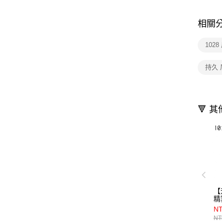
相關
1028
持久 
🔻 
【
精
E
NT
NT