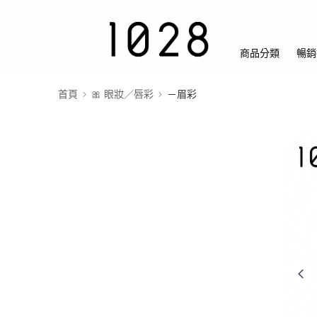
商品分類
暢銷
首頁
🎀 眼妝／唇彩
－眉彩