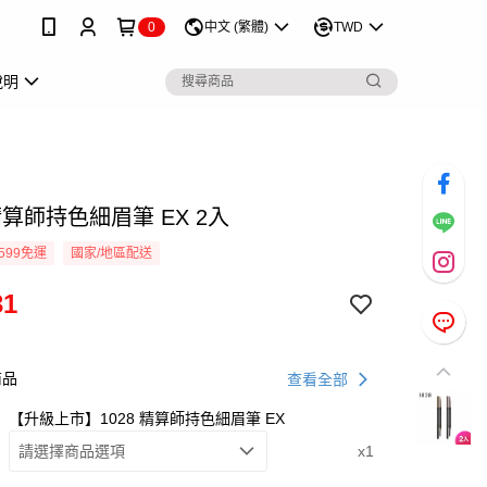
0
中文 (繁體)
TWD
說明
 精算師持色細眉筆 EX 2入
599免運
國家/地區配送
31
商品
查看全部
【升級上市】1028 精算師持色細眉筆 EX
請選擇商品選項
x1