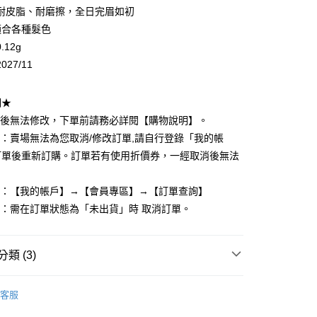
耐皮脂、耐磨擦，全日完眉如初
適合各種髮色
.12g
y
27/11
享後付
明★
立後無法修改，下單前請務必詳閱【購物說明】。
FTEE先享後付」】
單：賣場無法為您取消/修改訂單,請自行登錄「我的帳
先享後付是「在收到商品之後才付款」的支付方式。 讓您購物簡單
訂單後重新訂購。訂單若有使用折價券，一經取消後無法
心！
：不需註冊會員、不需綁卡、不需儲值。
：只要手機號碼，簡訊認證，即可結帳。
度：【我的帳戶】→【會員專區】→【訂單查詢】
：先確認商品／服務後，再付款。
單：需在訂單狀態為「未出貨」時 取消訂單。
付款
EE先享後付」結帳流程】
0，滿NT$599(含以上)免運費
方式選擇「AFTEE先享後付」後，將跳轉至「AFTEE先享後
頁面，進行簡訊認證並確認金額後，即可完成結帳。
類 (3)
家取貨
成立數日內，您將收到繳費通知簡訊。
費通知簡訊後14天內，點擊此簡訊中的連結，可透過四大超商
0，滿NT$599(含以上)免運費
唇彩
－眉彩
網路銀行／等多元方式進行付款，方視為交易完成。
客服
：結帳手續完成當下不需立刻繳費，但若您需要取消訂單，請聯
推薦
付款
的店家。未經商家同意取消之訂單仍視為有效，需透過AFTEE