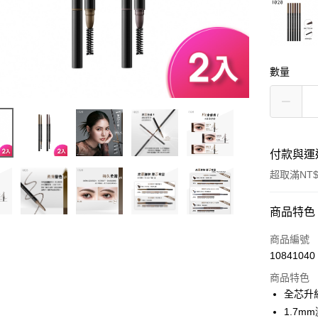
數量
付款與運
超取滿NT$
付款方式
商品特色
信用卡一
商品編號
10841040
超商取貨
商品特色
LINE Pay
全芯升
1.7
Apple Pay