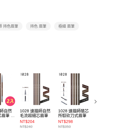
繳納相關費用。
0，滿NT$599(含以上)免運費
否成功請以「AFTEE先享後付 」之結帳頁面顯示為準，若有關於
功／繳費後需取消欲退款等相關疑問，請聯繫「AFTEE先享後
1取貨
援中心」
https://netprotections.freshdesk.com/support/home
0，滿NT$599(含以上)免運費
師 持色眉筆
持色 眉筆
極細 眉筆
項】
恩沛科技股份有限公司提供之「AFTEE先享後付」服務完成之
依本服務之必要範圍內提供個人資料，並將交易相關給付款項請
0，滿NT$599(含以上)免運費
讓予恩沛科技股份有限公司。
個人資料處理事宜，請瀏覽以下網址：
配送（宇迅）
查看運費
ee.tw/terms/#terms3
年的使用者請事先徵得法定代理人或監護人之同意方可使用
E先享後付」，若未經同意申辦者引起之損失，本公司不負相關責
AFTEE先享後付」時，將依據個別帳號之用戶狀況，依本公司
核予不同之上限額度；若仍有額度不足之情形，本公司將視審查
用戶進行身份認證。
一人註冊多個帳號或使用他人資訊註冊。若發現惡意使用之情
科技股份有限公司將有權停止該用戶之使用額度並採取法律行
描師自然
1028 速描師自然
1028 速描師隨芯
1028 速描師隨芯
眉筆 2
毛流超細芯眉筆
所馭砍刀式眉筆
所馭砍刀式眉筆 2
入
NT$204
NT$298
NT$580
NT$240
NT$350
NT$700