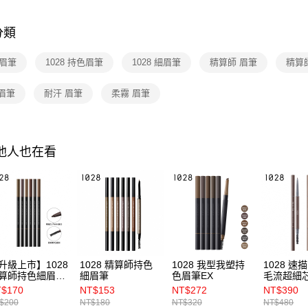
先享後付
每筆NT$8
全站商品
※ 交易是
分類
是否繳費成
付款後7-1
付客戶支
每筆NT$8
 眉筆
1028 持色眉筆
1028 細眉筆
精算師 眉筆
精算
【注意事
宅配
１．透過由
眉筆
耐汗 眉筆
柔霧 眉筆
交易，需
每筆NT$9
求債權轉
２．關於
國家/地區
https://aft
３．未成
其他人也在看
「AFTE
任。
４．使用「
即時審查
結果請求
５．嚴禁
形，恩沛
動。
升級上市】1028
1028 精算師持色
1028 我型我塑持
1028 速
算師持色細眉筆
細眉筆
色眉筆EX
毛流超細芯
X
入
$170
NT$153
NT$272
NT$390
$200
NT$180
NT$320
NT$480