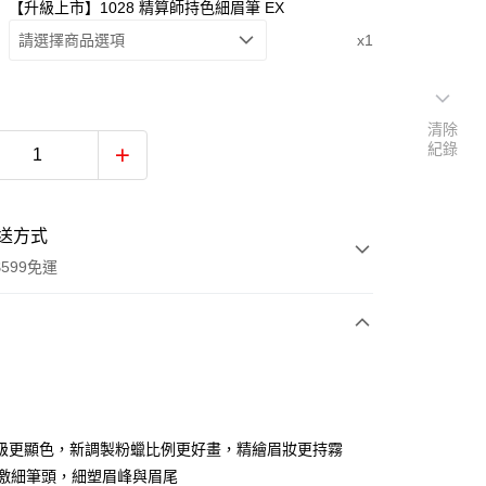
【升級上市】1028 精算師持色細眉筆 EX
請選擇商品選項
x1
清除
紀錄
送方式
599免運
次付款
付款
級更顯色，新調製粉蠟比例更好畫，精繪眉妝更持霧
mm激細筆頭，細塑眉峰與眉尾