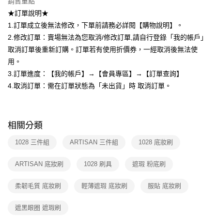
銷售重點
１．透過由恩沛科技股份有限公司提供之「AFTEE先享後付」服務完成之交
每筆NT$90，滿NT$599(含以上)免運費
易，需依本服務之必要範圍內提供個人資料，並將交易相關給付款項請求債
★訂單說明★
權轉讓予恩沛科技股份有限公司。
國家/地區配送（宇迅）
查看運費
1.訂單成立後無法修改，下單前請務必詳閱【購物說明】。
２．關於個人資料處理事宜，請瀏覽以下網址：
2.修改訂單：賣場無法為您取消/修改訂單,請自行登錄「我的帳戶」
https://aftee.tw/terms/#terms3
３．未成年的使用者請事先徵得法定代理人或監護人之同意方可使用
取消訂單後重新訂購。訂單若有使用折價券，一經取消後無法使
「AFTEE先享後付」，若未經同意申辦者引起之損失，本公司不負相關責
用。
任。
４．使用「AFTEE先享後付」時，將依據個別帳號之用戶狀況，依本公司即
3.訂單進度：【我的帳戶】→【會員專區】→【訂單查詢】
時審查核予不同之上限額度；若仍有額度不足之情形，本公司將視審查結果
4.取消訂單：需在訂單狀態為「未出貨」時 取消訂單。
請求用戶進行身份認證。
５．嚴禁一人註冊多個帳號或使用他人資訊註冊。若發現惡意使用之情形，
恩沛科技股份有限公司將有權停止該用戶之使用額度並採取法律行動。
相關分類
1028 三件組
ARTISAN 三件組
1028 底妝刷
ARTISAN 底妝刷
1028 刷具
遮瑕 粉底刷
柔韌毛質 底妝刷
輕薄遮瑕 底妝刷
服貼 底妝刷
遮黑眼圈 遮瑕刷