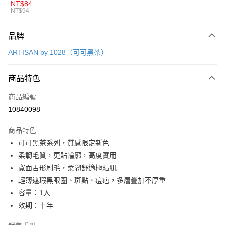
NT$84
NT$94
AFTEE先享後付
相關說明
品牌
【關於「AFTEE先享後付」】
ATM付款
AFTEE先享後付是「在收到商品之後才付款」的支付方式。 讓您購物簡單
ARTISAN by 1028（可可黑茶）
便利好安心！
１．簡單：不需註冊會員、不需綁卡、不需儲值。
運送方式
２．便利：只要手機號碼，簡訊認證，即可結帳。
商品特色
３．安心：先確認商品／服務後，再付款。
全家取貨付款
商品編號
每筆NT$80，滿NT$599(含以上)免運費
【「AFTEE先享後付」結帳流程】
10840098
１．於結帳方式選擇「AFTEE先享後付」後，將跳轉至「AFTEE先享後付」
付款後全家取貨
結帳頁面，進行簡訊認證並確認金額後，即可完成結帳。
２．訂單成立數日內，您將收到繳費通知簡訊。
商品特色
每筆NT$80，滿NT$599(含以上)免運費
３．收到繳費通知簡訊後14天內，點擊此簡訊中的連結，可透過四大超商／
可可黑茶系列，質感限定新色
ATM／網路銀行／等多元方式進行付款，方視為交易完成。
7-11取貨付款
柔韌毛質，更貼輪廓，高度實用
※ 請注意：結帳手續完成當下不需立刻繳費，但若您需要取消訂單，請聯絡
每筆NT$80，滿NT$599(含以上)免運費
購買商品的店家。未經商家同意取消之訂單仍視為有效，需透過AFTEE先享
寬面舌形刷毛，柔韌舒適極貼肌
後付繳納相關費用。
輕薄遮瑕黑眼圈、斑點、痘疤，多層疊加不厚重
付款後7-11取貨
※ 交易是否成功請以「AFTEE先享後付 」之結帳頁面顯示為準，若有關於
是否繳費成功／繳費後需取消欲退款等相關疑問，請聯繫「AFTEE先享後付
容量：1入
每筆NT$80，滿NT$599(含以上)免運費
客戶支援中心」
https://netprotections.freshdesk.com/support/home
效期：十年
宅配
【注意事項】