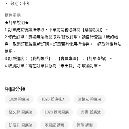
易，需依本服務之必要範圍內提供個人資料，並將交易相關給付款項請求債
效期：十年
權轉讓予恩沛科技股份有限公司。
國家/地區配送（宇迅）
查看運費
２．關於個人資料處理事宜，請瀏覽以下網址：
銷售重點
https://aftee.tw/terms/#terms3
★訂單說明★
３．未成年的使用者請事先徵得法定代理人或監護人之同意方可使用
「AFTEE先享後付」，若未經同意申辦者引起之損失，本公司不負相關責
1.訂單成立後無法修改，下單前請務必詳閱【購物說明】。
任。
2.修改訂單：賣場無法為您取消/修改訂單，請自行登錄「我的帳
４．使用「AFTEE先享後付」時，將依據個別帳號之用戶狀況，依本公司即
戶」取消訂單後重新訂購。訂單若有使用折價券，一經取消後無法
時審查核予不同之上限額度；若仍有額度不足之情形，本公司將視審查結果
請求用戶進行身份認證。
使用。
５．嚴禁一人註冊多個帳號或使用他人資訊註冊。若發現惡意使用之情形，
3.訂單進度：【我的帳戶】→【會員專區】→【訂單查詢】。
恩沛科技股份有限公司將有權停止該用戶之使用額度並採取法律行動。
4.取消訂單：需在訂單狀態為「未出貨」時 取消訂單。
相關分類
1028 粉底液
1028 粉底抹刀
濾鏡光 粉底液
恆久輕 粉底液
1028 遮瑕粉底
柔霧 粉底液
防曬乳 粉底液
零粉感 遮瑕
輕薄 遮瑕