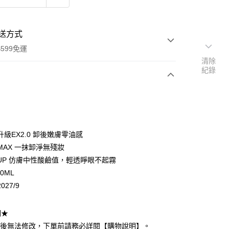
送方式
599免運
清除
紀錄
次付款
付款
級EX2.0 卸後嫩膚零油感
MAX 一抹卸淨無殘妝
UP 仿膚中性酸鹼值，輕透睜眼不起霧
0ML
027/9
y
明★
享後付
立後無法修改，下單前請務必詳閱【購物說明】。