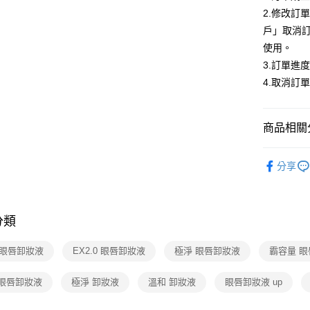
相關說明
2.修改訂
【關於「A
戶」取消
ATM付款
AFTEE
使用。
便利好安
１．簡單
3.訂單進
２．便利
運送方式
4.取消訂
３．安心
全家取貨
【「AFT
每筆NT$8
１．於結帳
商品相關分
付」結帳
付款後全
２．訂單
🎀 臉部清
３．收到繳
分享
每筆NT$8
／ATM／
全站商品
※ 請注意
7-11取貨
絡購買商品
先享後付
每筆NT$8
分類
※ 交易是
是否繳費成
付款後7-1
付客戶支
8 眼唇卸妝液
EX2.0 眼唇卸妝液
極淨 眼唇卸妝液
霸容量 
每筆NT$8
【注意事
 眼唇卸妝液
極淨 卸妝液
溫和 卸妝液
眼唇卸妝液 up
宅配
１．透過由
交易，需
每筆NT$9