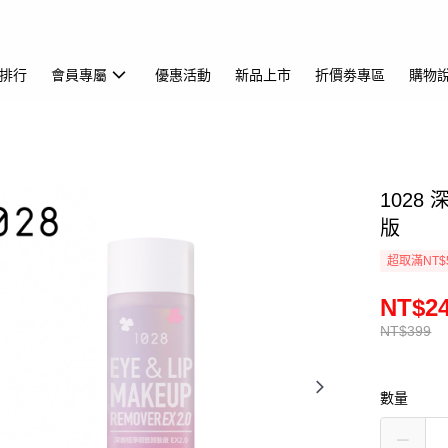
排行
會員專屬
優惠活動
新品上市
折價劵專區
購物
1028
版
超取滿NT$
NT$2
NT$399
數量