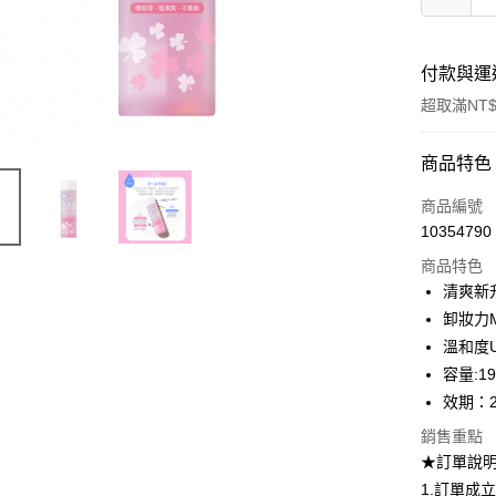
付款與運
超取滿NT$
付款方式
商品特色
信用卡一
商品編號
10354790
超商取貨
商品特色
LINE Pay
清爽新升
卸妝力
Apple Pay
溫和度
悠遊付
容量:19
效期：2
Google Pa
銷售重點
全盈+PAY
★訂單說
AFTEE先
1.訂單成