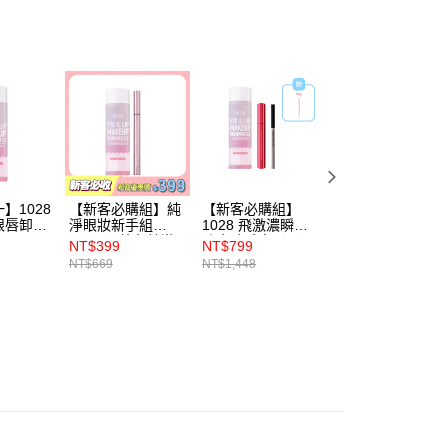
讓予恩沛科技股份有限公司。
個人資料處理事宜，請瀏覽以下網址：
ee.tw/terms/#terms3
年的使用者請事先徵得法定代理人或監護人之同意方可使用
E先享後付」，若未經同意申辦者引起之損失，本公司不負相關責
AFTEE先享後付」時，將依據個別帳號之用戶狀況，依本公司
核予不同之上限額度；若仍有額度不足之情形，本公司將視審查
用戶進行身份認證。
一人註冊多個帳號或使用他人資訊註冊。若發現惡意使用之情
科技股份有限公司將有權停止該用戶之使用額度並採取法律行
】1028
【新客必購組】純
【新客必購組】
1028 B5極致護理
眼唇卸妝
淨眼妝新手組
1028 飛激濃瞬翹
眼唇卸妝液
（1028 放色線激
防水睫毛膏（黑）
NT$399
NT$799
NT$212
穩抗震眼線液
+1028 深層極淨眼
NT$669
NT$1,448
NT$249
+1028 深層極淨眼
唇卸妝液 EX2.0 霸
唇卸妝液 EX2.0）
容量限量版+1028
狙擊手精準易控短
芯眼線液（深焙
黑）+贈 1028 根
根分明睫毛梳