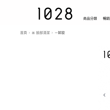
商品分類
暢銷
首頁
🎀 臉部清潔
－卸妝