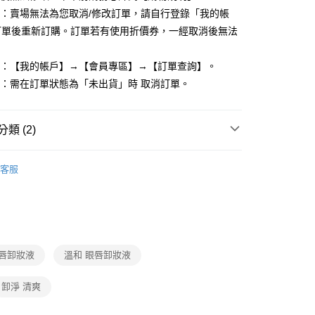
單：賣場無法為您取消/修改訂單，請自行登錄「我的帳
FTEE先享後付」】
訂單後重新訂購。訂單若有使用折價券，一經取消後無法
先享後付是「在收到商品之後才付款」的支付方式。 讓您購物簡單
心！
：不需註冊會員、不需綁卡、不需儲值。
度：【我的帳戶】→【會員專區】→【訂單查詢】。
：只要手機號碼，簡訊認證，即可結帳。
單：需在訂單狀態為「未出貨」時 取消訂單。
：先確認商品／服務後，再付款。
付款
EE先享後付」結帳流程】
0，滿NT$599(含以上)免運費
方式選擇「AFTEE先享後付」後，將跳轉至「AFTEE先享後
類 (2)
頁面，進行簡訊認證並確認金額後，即可完成結帳。
家取貨
成立數日內，您將收到繳費通知簡訊。
潔
－卸妝
費通知簡訊後14天內，點擊此簡訊中的連結，可透過四大超商
客服
0，滿NT$599(含以上)免運費
網路銀行／等多元方式進行付款，方視為交易完成。
：結帳手續完成當下不需立刻繳費，但若您需要取消訂單，請聯
付款
的店家。未經商家同意取消之訂單仍視為有效，需透過AFTEE
繳納相關費用。
0，滿NT$599(含以上)免運費
否成功請以「AFTEE先享後付 」之結帳頁面顯示為準，若有關於
功／繳費後需取消欲退款等相關疑問，請聯繫「AFTEE先享後
1取貨
援中心」
https://netprotections.freshdesk.com/support/home
眼唇卸妝液
溫和 眼唇卸妝液
0，滿NT$599(含以上)免運費
項】
卸淨 清爽
恩沛科技股份有限公司提供之「AFTEE先享後付」服務完成之
依本服務之必要範圍內提供個人資料，並將交易相關給付款項請
0，滿NT$599(含以上)免運費