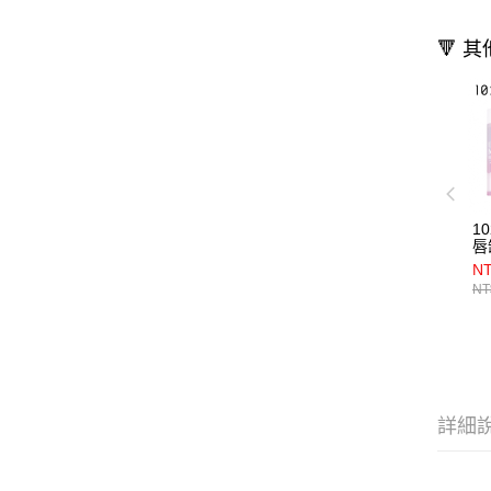
🔻 
1
唇
入
NT
NT
詳細