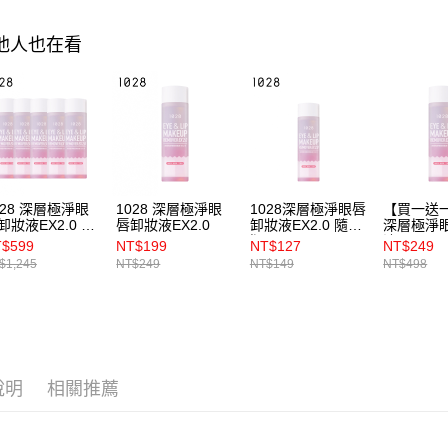
求債權轉
２．關於
https://aft
其他人也在看
３．未成
「AFTE
任。
４．使用「
即時審查
結果請求
５．嚴禁
形，恩沛
動。
028 深層極淨眼
1028 深層極淨眼
1028深層極淨眼唇
【買一送一
卸妝液EX2.0 5
唇卸妝液EX2.0
卸妝液EX2.0 隨行
深層極淨
版50ml
液EX2.0
$599
NT$199
NT$127
NT$249
$1,245
NT$249
NT$149
NT$498
說明
相關推薦