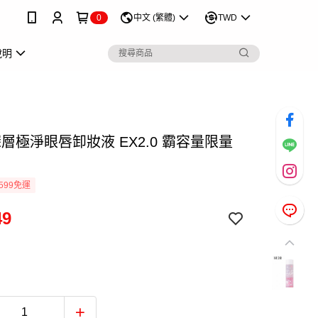
0
中文 (繁體)
TWD
說明
 深層極淨眼唇卸妝液 EX2.0 霸容量限量
599免運
49