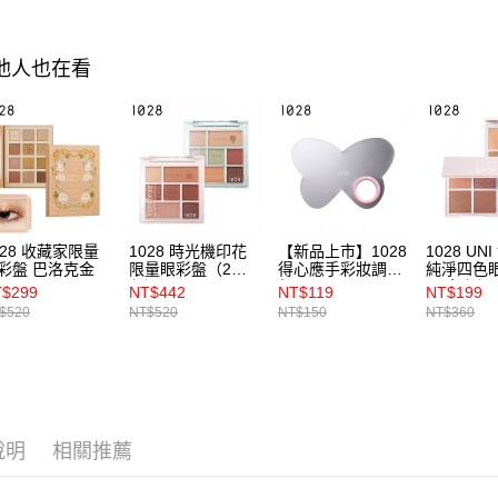
２．關於
國家/地區
https://aft
３．未成
其他人也在看
「AFTE
任。
４．使用「
即時審查
結果請求
５．嚴禁
形，恩沛
動。
028 收藏家限量
1028 時光機印花
【新品上市】1028
1028 UN
彩盤 巴洛克金
限量眼彩盤（2色
得心應手彩妝調色
純淨四色
任選）
盤
(二色任選
$299
NT$442
NT$119
NT$199
$520
NT$520
NT$150
NT$360
說明
相關推薦