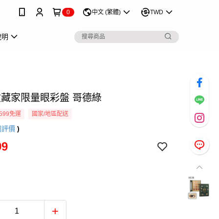
0
中文 (繁體)
TWD
說明
 收藏家限量眼彩盤 哥德綠
599免運
國家/地區配送
則評價
)
99