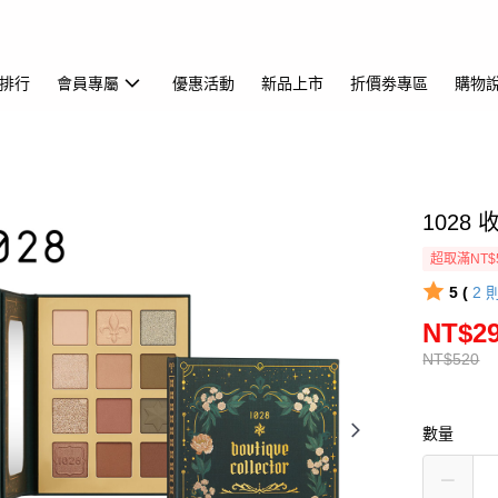
排行
會員專屬
優惠活動
新品上市
折價劵專區
購物
1028
超取滿NT$
5 (
2
NT$2
NT$520
數量