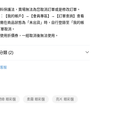
FTEE先享後付」】
資料保護法，賣場無法為您取消訂單或是修改訂單。
先享後付是「在收到商品之後才付款」的支付方式。 讓您購物簡單
度：【我的帳戶】→【會員專區】→【訂單查詢】查看
心！
：不需註冊會員、不需綁卡、不需儲值。
單需在商品狀態為「未出貨」時，自行登錄至「我的帳
：只要手機號碼，簡訊認證，即可結帳。
訂單取消。
：先確認商品／服務後，再付款。
有使用折價券，一經取消後無法使用。
付款
EE先享後付」結帳流程】
0，滿NT$599(含以上)免運費
方式選擇「AFTEE先享後付」後，將跳轉至「AFTEE先享後
頁面，進行簡訊認證並確認金額後，即可完成結帳。
類 (2)
家取貨
成立數日內，您將收到繳費通知簡訊。
費通知簡訊後14天內，點擊此簡訊中的連結，可透過四大超商
0，滿NT$599(含以上)免運費
唇彩
－眼影／臥蠶筆
網路銀行／等多元方式進行付款，方視為交易完成。
客服
：結帳手續完成當下不需立刻繳費，但若您需要取消訂單，請聯
付款
的店家。未經商家同意取消之訂單仍視為有效，需透過AFTEE
繳納相關費用。
0，滿NT$599(含以上)免運費
否成功請以「AFTEE先享後付 」之結帳頁面顯示為準，若有關於
功／繳費後需取消欲退款等相關疑問，請聯繫「AFTEE先享後
1取貨
援中心」
https://netprotections.freshdesk.com/support/home
0，滿NT$599(含以上)免運費
德綠 眼彩盤
柔霧 眼彩盤
亮片 眼彩盤
項】
恩沛科技股份有限公司提供之「AFTEE先享後付」服務完成之
依本服務之必要範圍內提供個人資料，並將交易相關給付款項請
0，滿NT$599(含以上)免運費
讓予恩沛科技股份有限公司。