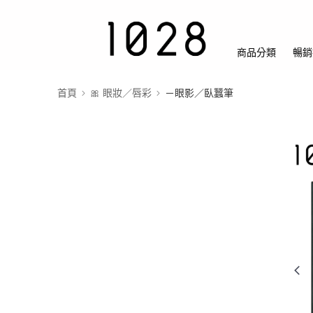
商品分類
暢銷
首頁
🎀 眼妝／唇彩
－眼影／臥蠶筆