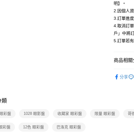
相關說明
明】。
【關於「A
2.因個人
ATM付款
AFTEE
3.訂單進
便利好安
１．簡單
4.取消訂
２．便利
運送方式
戶」中將
３．安心
5.訂單若
全家取貨
【「AFT
每筆NT$8
１．於結帳
付」結帳
商品相關分
付款後全
２．訂單
３．收到繳
每筆NT$8
🎀 眼妝／
／ATM／
分享
※ 請注意
全站商品
7-11取貨
絡購買商品
先享後付
每筆NT$8
※ 交易是
分類
是否繳費成
付款後7-1
付客戶支
每筆NT$8
8 眼彩盤
1028 眼影盤
收藏家 眼彩盤
限量 眼彩盤
哥
【注意事
宅配
１．透過由
 眼彩盤
12色 眼彩盤
巴洛克 眼彩盤
交易，需
每筆NT$9
求債權轉