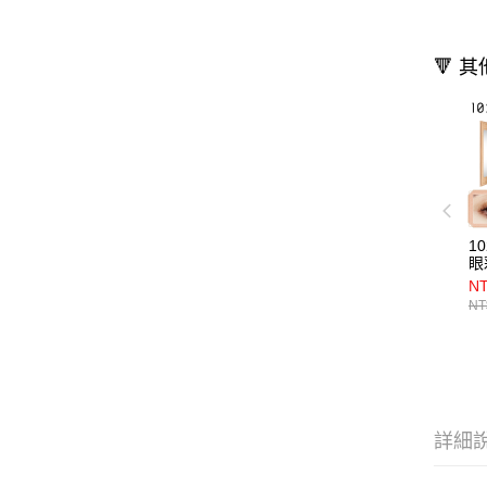
🔻 
1
眼
NT
NT
詳細