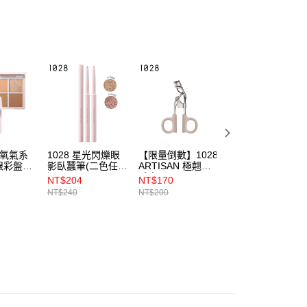
個人資料處理事宜，請瀏覽以下網址：
配送（宇迅）
查看運費
ee.tw/terms/#terms3
年的使用者請事先徵得法定代理人或監護人之同意方可使用
E先享後付」，若未經同意申辦者引起之損失，本公司不負相關責
AFTEE先享後付」時，將依據個別帳號之用戶狀況，依本公司
核予不同之上限額度；若仍有額度不足之情形，本公司將視審查
用戶進行身份認證。
一人註冊多個帳號或使用他人資訊註冊。若發現惡意使用之情
科技股份有限公司將有權停止該用戶之使用額度並採取法律行
I 氧氣系
1028 星光閃爍眼
【限量倒數】1028
1028 精算師持色
眼彩盤
影臥蠶筆(二色任
ARTISAN 極翹睫
細眉筆
)
選)
毛夾
NT$204
NT$170
NT$153
NT$240
NT$200
NT$180