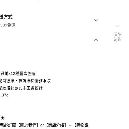
送方式
599免運
清除
紀錄
次付款
付款
選質地x12種豐富色選
秘哥德綠，裸調綠棕優雅眼妝
壓紋搭配歐式手工書設計
.37g
y
明★
享後付
請務必詳閱【關於我們】or【商店介紹】→【購物說