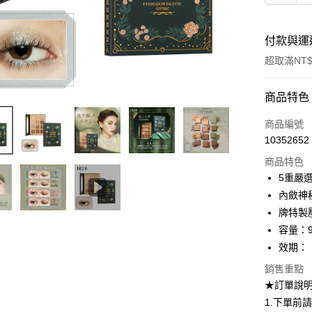
付款與運
超取滿NT$
付款方式
商品特色
信用卡一
商品編號
10352652
超商取貨
商品特色
LINE Pay
5重嚴
內斂神
Apple Pay
牌特製
悠遊付
容量：9
效期：
Google Pa
銷售重點
全盈+PAY
★訂單說
AFTEE先
1.下單前