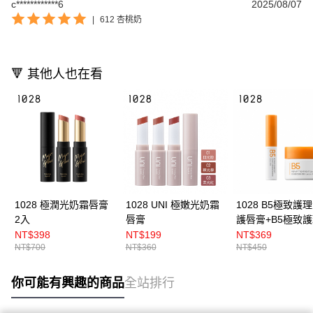
c************6
2025/08/07
|
612 杏桃奶
🔻 其他人也在看
1028 極潤光奶霜唇膏
1028 UNI 極嫩光奶霜
1028 B5極致護
2入
唇膏
護唇膏+B5極致
養唇膜
NT$398
NT$199
NT$369
NT$700
NT$360
NT$450
你可能有興趣的商品
全站排行