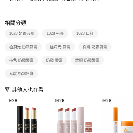
付款後全家取貨
結帳頁面，進行簡訊認證並確認金額後，即可完成結帳。
２．訂單成立數日內，您將收到繳費通知簡訊。
每筆NT$80，滿NT$599(含以上)免運費
３．收到繳費通知簡訊後14天內，點擊此簡訊中的連結，可透過四大超商／
ATM／網路銀行／等多元方式進行付款，方視為交易完成。
7-11取貨付款
相關分類
※ 請注意：結帳手續完成當下不需立刻繳費，但若您需要取消訂單，請聯絡
每筆NT$80，滿NT$599(含以上)免運費
購買商品的店家。未經商家同意取消之訂單仍視為有效，需透過AFTEE先享
1028 奶霜唇膏
1028 唇膏
1028 口紅
後付繳納相關費用。
付款後7-11取貨
※ 交易是否成功請以「AFTEE先享後付 」之結帳頁面顯示為準，若有關於
是否繳費成功／繳費後需取消欲退款等相關疑問，請聯繫「AFTEE先享後付
極潤光 奶霜唇膏
極潤光 唇膏
保濕 奶霜唇膏
每筆NT$80，滿NT$599(含以上)免運費
客戶支援中心」
https://netprotections.freshdesk.com/support/home
宅配
持色 奶霜唇膏
奶霜 唇膏
滑順 奶霜唇膏
【注意事項】
１．透過由恩沛科技股份有限公司提供之「AFTEE先享後付」服務完成之交
每筆NT$90，滿NT$599(含以上)免運費
易，需依本服務之必要範圍內提供個人資料，並將交易相關給付款項請求債
光感 奶霜唇膏
權轉讓予恩沛科技股份有限公司。
國家/地區配送（宇迅）
查看運費
２．關於個人資料處理事宜，請瀏覽以下網址：
https://aftee.tw/terms/#terms3
🔻 其他人也在看
３．未成年的使用者請事先徵得法定代理人或監護人之同意方可使用
「AFTEE先享後付」，若未經同意申辦者引起之損失，本公司不負相關責
任。
４．使用「AFTEE先享後付」時，將依據個別帳號之用戶狀況，依本公司即
時審查核予不同之上限額度；若仍有額度不足之情形，本公司將視審查結果
請求用戶進行身份認證。
５．嚴禁一人註冊多個帳號或使用他人資訊註冊。若發現惡意使用之情形，
恩沛科技股份有限公司將有權停止該用戶之使用額度並採取法律行動。