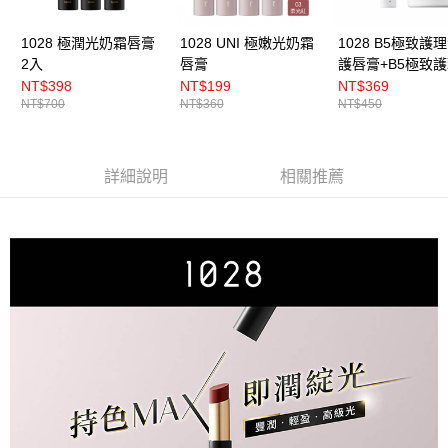
1028 極潤光奶霜唇膏
1028 UNI 極嫩光奶霜
1028 B5極致護
2入
唇膏
護唇膏+B5極致
養唇膜
NT$398
NT$199
NT$369
NT$700
NT$360
NT$450
詳細說明
相關推薦