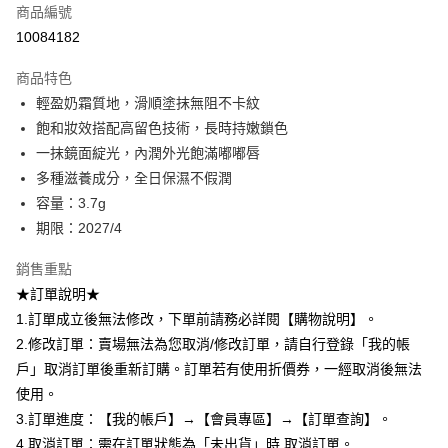
商品編號
超商取貨付款
10084182
LINE Pay
商品特色
Apple Pay
輕盈奶霜質地，滑順塗抹無阻不卡紋
飽和妝效搭配高留色技術，長時持嫩鎖色
悠遊付
一抹鏡面綻光，內潤外光飽滿嘟嘟唇
Google Pay
多種滋養成分，全日保濕不假潤
容量：3.7g
全盈+PAY
期限：2027/4
AFTEE先享後付
銷售重點
相關說明
★訂單說明★
【關於「AFTEE先享後付」】
ATM付款
AFTEE先享後付是「在收到商品之後才付款」的支付方式。 讓您購物簡單
1.訂單成立後無法修改，下單前請務必詳閱【購物說明】。
便利好安心！
2.修改訂單：賣場無法為您取消/修改訂單，請自行登錄「我的帳
１．簡單：不需註冊會員、不需綁卡、不需儲值。
運送方式
２．便利：只要手機號碼，簡訊認證，即可結帳。
戶」取消訂單後重新訂購。訂單若有使用折價券，一經取消後無法
３．安心：先確認商品／服務後，再付款。
全家取貨付款
使用。
每筆NT$80，滿NT$599(含以上)免運費
3.訂單進度：【我的帳戶】→【會員專區】→【訂單查詢】。
【「AFTEE先享後付」結帳流程】
１．於結帳方式選擇「AFTEE先享後付」後，將跳轉至「AFTEE先享後付」
4.取消訂單：需在訂單狀態為「未出貨」時 取消訂單。