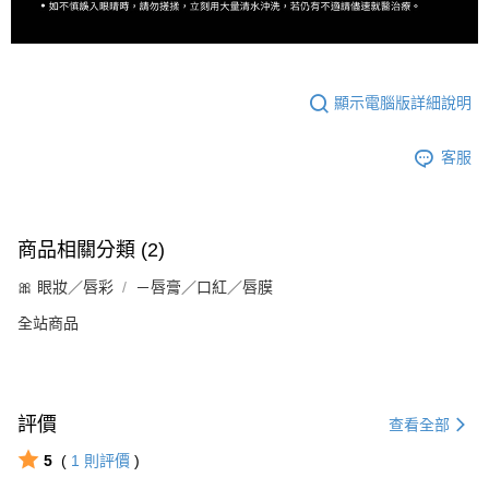
顯示電腦版詳細說明
客服
商品相關分類 (2)
🎀 眼妝／唇彩
－唇膏／口紅／唇膜
全站商品
評價
查看全部
5
(
1
則評價
)