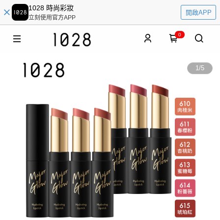
1028 時尚彩妝
開啟APP
立刻使用官方APP
0
1
/
5